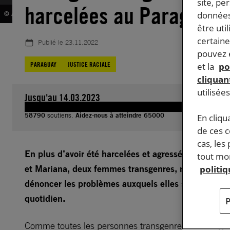
site, pe
harcelées au Paraguay
données
© Amnesty International
être uti
certaine
Publié le
23.11.2022
pouvez e
PARAGUAY
JUSTICE RACIALE
et la
po
cliquant
utilisée
Jusqu'au 14.03.2023
58790
soutiens.
Aidez-nous à atteindre 65000
En cliqu
de ces 
cas, les
En plus d’avoir été harcelées et agressées physiqu
tout mom
et Mariana, deux femmes transgenres, ne peuvent 
politi
dénoncer les problèmes auxquels elles sont confro
quotidien.
Comme toutes les personnes transgenres au Paragua