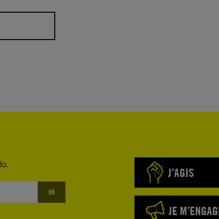
̂me du
 les
nt leur
dant à leur
r accès à
ent, au
ainsi que
do.
J’AGIS
GBTI de
OK
la cible
JE M’ENGAG