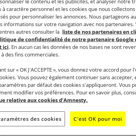
rsonnaliser le contenu et les publicités, et analyser notre tr
 à caractère personnel et les cookies que nous collecton
lisés pour personnaliser les annonces. Nous partageons au
s informations sur votre navigation avec nos partenaires.
SIGNEZ LA PÉTITION
ntres autres consulter la
liste de nos partenaires en cl
litique de confidentialité de notre partenaire Google
 ici
. En aucun cas les données de nos bases ne sont rev
s à des fins commerciales.
Justice pour Yren et Mariana !
ant sur « OK J'ACCEPTE », vous donnez votre accord pour l'u
cookies. Vous pouvez également continuer sans accepter, 
Cette pétition est
terminée
, merci pour vo
 paramètres par défaut des cookies s'appliqueront. Vous 
ement, Yren
ent modifier vos préférences. Pour en savoir plus, consu
soutien.
pas
que relative aux cookies d’Amnesty.
ntées au
N’hésitez pas à signer une des autres pét
disponibles.
Paramètres des cookies
C'est OK pour moi
y, Yren et