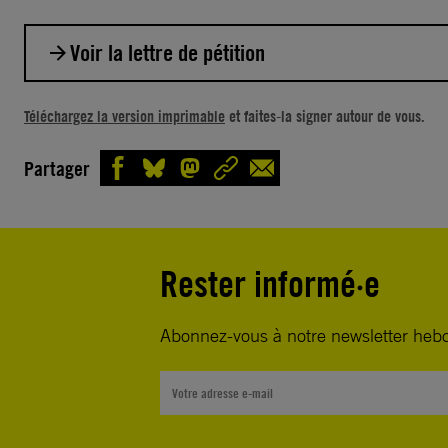
Voir la lettre de pétition
Monsieur Antonio Fretes, Président de la Cour supre
Téléchargez la version imprimable
et faites-la signer autour de vous.
Paraguay,
Partager
Au Paraguay, entre autres pratiques discriminatoires,
personnes trans ne peuvent pas modifier officielleme
prénom ni obtenir de documents d’identité correspon
identité de genre. Ces pratiques les empêchent d’avoi
Rester informé·e
leurs droits, comme l’éducation ou l’accès au logem
même titre que les autres personnes. Les autorités, 
Abonnez-vous à notre newsletter heb
des groupes conservateurs, traitent les personnes L
manière hostile et tentent de les invisibiliser, et leurs
manifestations sont souvent interdites et sont parfois 
d’attaques.