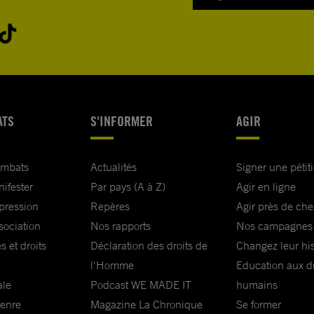
des années
on
ressées pour
I.
ATS
S'INFORMER
AGIR
s
́cessaires
 soit
ombats
Actualités
Signer une pétit
s cadres
nifester
Par pays (A à Z)
Agir en ligne
ques
xpression
Repères
Agir près de che
sociation
Nos rapports
Nos campagnes
s et droits
Déclaration des droits de
Changez leur his
ur
l'Homme
Education aux dr
n.
ale
Podcast WE MADE IT
humains
genre
Magazine La Chronique
Se former