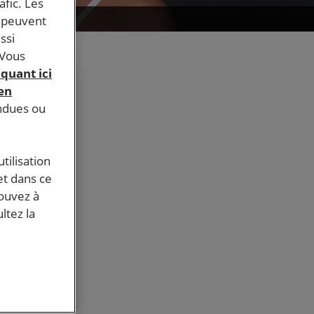
afic. Les
s peuvent
ssi
 Vous
iquant ici
 en
endues ou
tilisation
et dans ce
tre
pouvez à
ltez la
itions