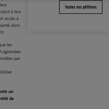
leur
Toutes nos pétitions
ndant à leur
oir accès à
 santé dans
nt.
que les
t agressées
rcelées par
biliser
ntir un
ntité de