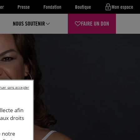
er
Presse
Fondation
Boutique
Mon espace
NOUS SOUTENIR
FAIRE UN DON
nuer sans accepter
llecte afin
 aux droits
e notre