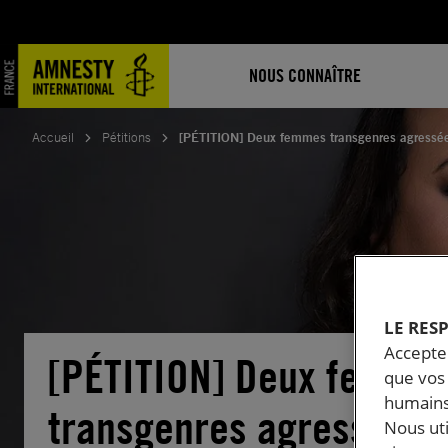
Aller
au
contenu
NOUS CONNAÎTRE
Accueil
Pétitions
[PÉTITION] Deux femmes transgenres agressée
LE RES
Accepter
[PÉTITION] Deux femme
que vos 
humains
transgenres agressées 
Nous ut