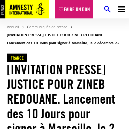
Aller
FAIRE UN DON
au
contenu
Accueil
Communiqués de presse
[INVITATION PRESSE] JUSTICE POUR ZINEB REDOUANE.
Lancement des 10 Jours pour signer à Marseille, le 2 décembre 22
FRANCE
[INVITATION PRESSE]
JUSTICE POUR ZINEB
REDOUANE. Lancement
des 10 Jours pour
signer à Marseille, le 2