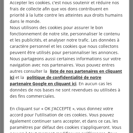
Accepter les cookies, c'est nous soutenir et réduire nos
lutte contre l’impunité dont bénéficie Israël depuis
frais de collecte afin que vos dons contribuent en
priorité à la lutte contre les atteintes aux droits humains
des décennies. Faute de cela, l’UE risque de se
dans le monde.
rendre complice du génocide en cours, de
Nous utilisons des cookies pour assurer le bon
l’occupation illégale et de l’apartheid perpétrés par
fonctionnement de notre site, personnaliser le contenu
et les publicités, et analyser notre trafic. Les données à
Israël.
caractère personnel et les cookies que nous collectons
peuvent être utilisés pour personnaliser les annonces.
Deux États membres détiennent la clé : l’Italie et
Nous partageons aussi certaines informations sur votre
l’Allemagne. Tous deux jouent un rôle central dans
navigation avec nos partenaires. Vous pouvez entres
autres consulter la
liste de nos partenaires en cliquant
le
blocage
de la suspension de l’accord commercial
ici
et la
politique de confidentialité de notre
de l’UE avec Israël, ainsi que dans la protection
partenaire Google en cliquant ici
. En aucun cas les
d’Israël contre de véritables conséquences pour ses
données de nos bases ne sont revendues ou utilisées à
des fins commerciales.
crimes contre les Palestinien·ne·s. Dans le cadre du
système de vote complexe parmi les États membres
En cliquant sur « OK J'ACCEPTE », vous donnez votre
de l’UE, le soutien de l’un ou l’autre de ces deux
accord pour l'utilisation de ces cookies. Vous pouvez
également continuer sans accepter, et dans ce cas, les
pays ferait pencher la balance vers la majorité
paramètres par défaut des cookies s'appliqueront. Vous
qualifiée nécessaire à la suspension partielle de