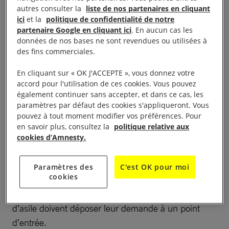
Ce constat inquiétant découle des décrets exécutifs
autres consulter la
liste de nos partenaires en cliquant
ici
et la
politique de confidentialité de notre
pris par le gouvernement de Donald Trump et de la
partenaire Google en cliquant ici
. En aucun cas les
militarisation accrue de la frontière initiée par le
données de nos bases ne sont revendues ou utilisées à
gouvernement mexicain.
des fins commerciales.
En cliquant sur « OK J'ACCEPTE », vous donnez votre
Cette synthèse, intitulée
Lives in Limbo : Devastating
accord pour l'utilisation de ces cookies. Vous pouvez
Impacts of Trump’s Migration and Asylum Policies
,
également continuer sans accepter, et dans ce cas, les
paramètres par défaut des cookies s'appliqueront. Vous
dévoile le démantèlement complet du droit de
pouvez à tout moment modifier vos préférences. Pour
demander l’asile opéré par le gouvernement
en savoir plus, consultez la
politique relative aux
américain à la frontière entre les États-Unis et le
cookies d’Amnesty.
Mexique, les personnes en quête de sécurité
n’ayant quasiment plus aucun moyen de passer par
Paramètres des
C'est OK pour moi
cookies
la procédure légale. Selon la législation américaine
relative à l’immigration, les demandeurs·euses
d’asile doivent déposer leur demande à un point
d’entrée.