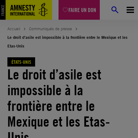
Aller
FAIRE UN DON
au
contenu
Accueil
Communiqués de presse
Le droit d’asile est impossible à la frontière entre le Mexique et les
Etas-Unis
ÉTATS-UNIS
Le droit d’asile est
impossible à la
frontière entre le
Mexique et les Etas-
Unis