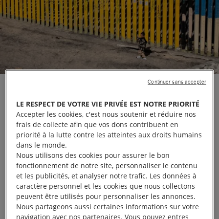
Continuer sans accepter
Amnesty International a constaté que l’asile n’existe
LE RESPECT DE VOTRE VIE PRIVÉE EST NOTRE PRIORITÉ
pas à la frontière entre les États-Unis et le Mexique,
Accepter les cookies, c'est nous soutenir et réduire nos
ce qui constitue une violation des droits
frais de collecte afin que vos dons contribuent en
fondamentaux des personnes migrantes, qui ont le
priorité à la lutte contre les atteintes aux droits humains
dans le monde.
droit de solliciter l’asile. Elle expose ses conclusions
Nous utilisons des cookies pour assurer le bon
dans une nouvelle synthèse publiée le 19 février
fonctionnement de notre site, personnaliser le contenu
2025, qui rend compte du traitement réservé à des
et les publicités, et analyser notre trafic. Les données à
caractère personnel et les cookies que nous collectons
personnes cherchant à se réfugier aux États-Unis et
peuvent être utilisés pour personnaliser les annonces.
interrogées entre le 3 et le 9 février.
Nous partageons aussi certaines informations sur votre
navigation avec nos partenaires. Vous pouvez entres