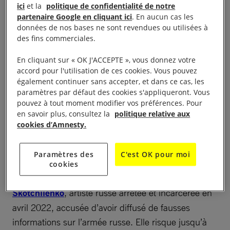
Leiris)
ici
et la
politique de confidentialité de notre
partenaire Google en cliquant ici
. En aucun cas les
données de nos bases ne sont revendues ou utilisées à
72, boulevard de la Villette 75019 Paris
des fins commerciales.
(Métro Belleville ou Colonel Fabien)
En cliquant sur « OK J'ACCEPTE », vous donnez votre
accord pour l'utilisation de ces cookies. Vous pouvez
également continuer sans accepter, et dans ce cas, les
RSVP / Contact presse
paramètres par défaut des cookies s'appliqueront. Vous
pouvez à tout moment modifier vos préférences. Pour
En présence de :
en savoir plus, consultez la
politique relative aux
cookies d’Amnesty.
Lev PONOMAREV
– président de l’Institut Andrei
Sakharov
Paramètres des
C'est OK pour moi
cookies
Nadejda SKOTCHILENKO
– mère d’
Alexandra
Skotchilenko
, artiste russe arrêtée et incarcérée en
avril 2022, accusée d’avoir diffusé de fausses
informations sur l’armée russe. Elle risque jusqu’à