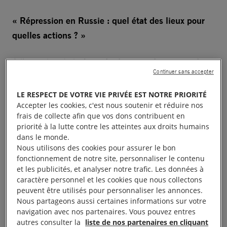
« Répression en Russie : quel état des lieux pour
quelles actions ? »
A l’occasion de la
Journée de commémoration des
Continuer sans accepter
victimes de la répression politique en Russie,
l’
Institut Andreï Sakharov
et Amnesty International
LE RESPECT DE VOTRE VIE PRIVÉE EST NOTRE PRIORITÉ
Accepter les cookies, c'est nous soutenir et réduire nos
France, avec le soutien de l’
association Russie-
frais de collecte afin que vos dons contribuent en
Libertés
, ont le plaisir et l’honneur de vous convier à
priorité à la lutte contre les atteintes aux droits humains
une :
dans le monde.
Nous utilisons des cookies pour assurer le bon
fonctionnement de notre site, personnaliser le contenu
Conférence de presse
et les publicités, et analyser notre trafic. Les données à
caractère personnel et les cookies que nous collectons
Lundi 30 octobre 2023 à 14h
peuvent être utilisés pour personnaliser les annonces.
Nous partageons aussi certaines informations sur votre
navigation avec nos partenaires. Vous pouvez entres
Au siège d’Amnesty International France (Salle
autres consulter la
liste de nos partenaires en cliquant