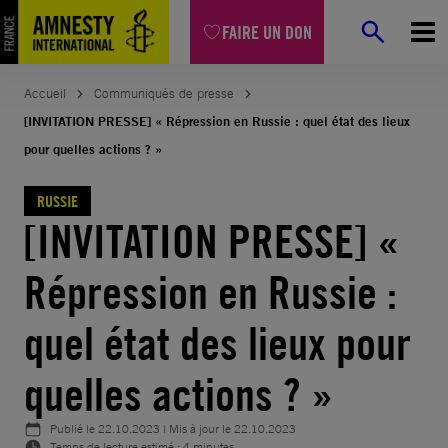
Aller
FAIRE UN DON
au
contenu
Accueil
Communiqués de presse
[INVITATION PRESSE] « Répression en Russie : quel état des lieux
pour quelles actions ? »
RUSSIE
[INVITATION PRESSE] «
Répression en Russie :
quel état des lieux pour
quelles actions ? »
Publié le
22.10.2023
| Mis à jour le
22.10.2023
Temps de lecture estimé : 4 minutes