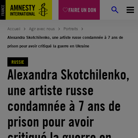
Aller
FAIRE UN DON
au
contenu
Accueil
Agir avec nous
Portraits
Alexandra Skotchilenko, une artiste russe condamnée à 7 ans de
prison pour avoir critiqué la guerre en Ukraine
RUSSIE
Alexandra Skotchilenko,
une artiste russe
condamnée à 7 ans de
prison pour avoir
critiqué la guerre en