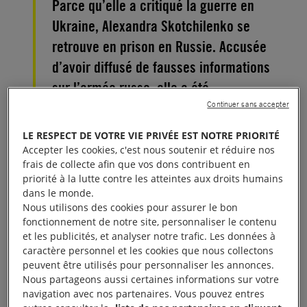
Parce qu’elle a critiqué la guerre en
Ukraine, Alexandra Skotchilenko se
retrouve en prison en Russie. Accusée
d’avoir diffusé de fausses informations
sur l’armée russe, elle a été
condamnée à sept ans de prison par un
Continuer sans accepter
tribunal de Saint-Petersbourg le 16
LE RESPECT DE VOTRE VIE PRIVÉE EST NOTRE PRIORITÉ
novembre 2023.
Accepter les cookies, c'est nous soutenir et réduire nos
frais de collecte afin que vos dons contribuent en
priorité à la lutte contre les atteintes aux droits humains
Le 24 février 2022, la Russie envahit l’Ukraine. Face
dans le monde.
à cette invasion, Alexandra Skotchilenko ne peut
Nous utilisons des cookies pour assurer le bon
fonctionnement de notre site, personnaliser le contenu
rester indifférente. Pour l’artiste russe de 32 ans,
et les publicités, et analyser notre trafic. Les données à
une action s’impose pour éveiller les consciences et
caractère personnel et les cookies que nous collectons
contrecarrer le récit officiel des autorités sur la
peuvent être utilisés pour personnaliser les annonces.
Nous partageons aussi certaines informations sur votre
guerre. « Non à la guerre » sera son mot d’ordre. Le
navigation avec nos partenaires. Vous pouvez entres
31 mars 2022, dans un supermarché de Saint-