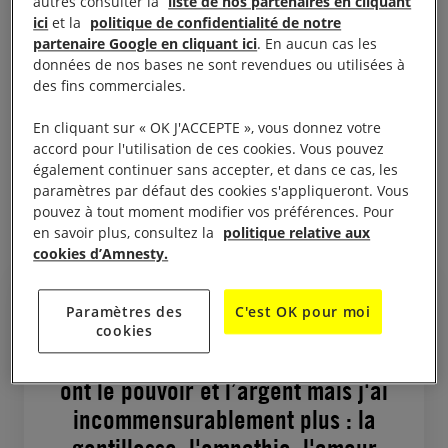
autres consulter la
liste de nos partenaires en cliquant
Pétersbourg, elle remplace les prix des produits par
ici
et la
politique de confidentialité de notre
partenaire Google en cliquant ici
. En aucun cas les
de petites étiquettes en papier sur lesquelles on
données de nos bases ne sont revendues ou utilisées à
peut lire : «
L’armée russe a bombardé une école
des fins commerciales.
d’art à Marioupol où environ 400 personnes se
En cliquant sur « OK J'ACCEPTE », vous donnez votre
cachaient pour se protéger des bombardements
».
accord pour l'utilisation de ces cookies. Vous pouvez
Une action symbolique forte qui lui vaut d’être
également continuer sans accepter, et dans ce cas, les
arrêtée chez elle quelques jours plus tard, le 11 avril
paramètres par défaut des cookies s'appliqueront. Vous
pouvez à tout moment modifier vos préférences. Pour
2022.
en savoir plus, consultez la
politique relative aux
cookies d’Amnesty.
Paramètres des
C'est OK pour moi
cookies
Les personnes qui m’accusent
ont le pouvoir et l’argent mais j'ai
incommensurablement plus : la