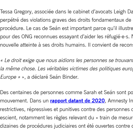
Tessa Gregory, associée dans le cabinet d’avocats Leigh D
perpétré des violations graves des droits fondamentaux de 
procédure. Le cas de Seán est important parce qu’il illustr
pour des ONG reconnues essayant d’aider les réfugié·e·s.
nouvelle atteinte à ses droits humains. Il convient de recon
« Le droit exige que nous aidions les personnes se trouvant e
la même chose. Les véritables victimes des politiques europ
Europe »
», a déclaré Seán Binder.
Des centaines de personnes comme Sarah et Seán sont poursu
mouvement. Dans un
rapport datant de 2020
, Amnesty I
restrictives, répressives et punitives contre des personnes dé
escient, notamment les règles relevant du « train de mesur
dizaines de procédures judiciaires ont été ouvertes contr