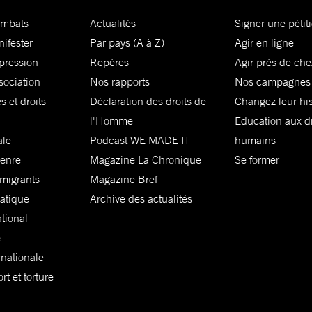
ombats
Actualités
Signer une pétit
nifester
Par pays (A à Z)
Agir en ligne
xpression
Repères
Agir près de che
sociation
Nos rapports
Nos campagnes
s et droits
Déclaration des droits de
Changez leur his
l'Homme
Education aux dr
ale
Podcast WE MADE IT
humains
genre
Magazine La Chronique
Se former
 migrants
Magazine Bref
matique
Archive des actualités
ational
e
rnationale
t et torture