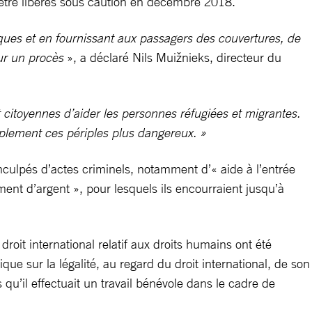
 d’être libérés sous caution en décembre 2018.
cques et en fournissant aux passagers des couvertures, de
sur un procès
», a déclaré Nils Muižnieks, directeur du
 citoyennes d’aider les personnes réfugiées et migrantes.
plement ces périples plus dangereux. »
inculpés d’actes criminels, notamment d’« aide à l’entrée
ment d’argent », pour lesquels ils encourraient jusqu’à
droit international relatif aux droits humains ont été
ue sur la légalité, au regard du droit international, de son
qu’il effectuait un travail bénévole dans le cadre de