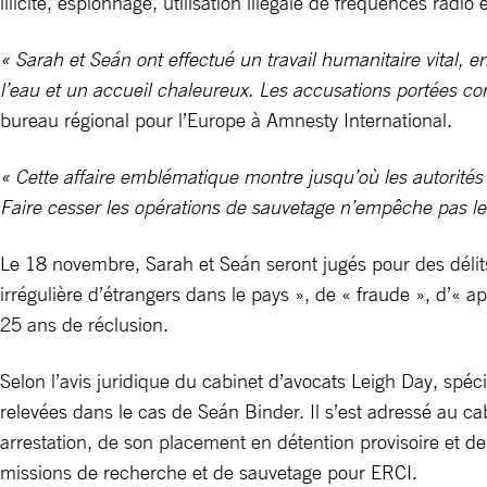
illicite, espionnage, utilisation illégale de fréquences rad
« Sarah et Seán ont effectué un travail humanitaire vital,
l’eau et un accueil chaleureux. Les accusations portées co
bureau régional pour l’Europe à Amnesty International.
« Cette affaire emblématique montre jusqu’où les autorités 
Faire cesser les opérations de sauvetage n’empêche pas le
Le 18 novembre, Sarah et Seán seront jugés pour des délits 
irrégulière d’étrangers dans le pays », de « fraude », d’« 
25 ans de réclusion.
Selon l’avis juridique du cabinet d’avocats Leigh Day, spéci
relevées dans le cas de Seán Binder. Il s’est adressé au ca
arrestation, de son placement en détention provisoire et de 
missions de recherche et de sauvetage pour ERCI.