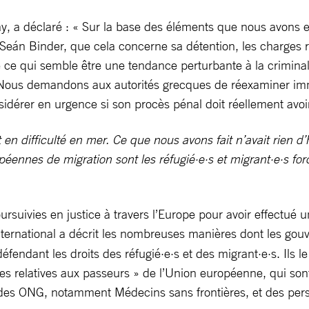
ay, a déclaré : « Sur la base des éléments que nous avons 
Seán Binder, que cela concerne sa détention, les charges re
e ce qui semble être une tendance perturbante à la criminal
 Nous demandons aux autorités grecques de réexaminer imm
sidérer en urgence si son procès pénal doit réellement avoir
n difficulté en mer. Ce que nous avons fait n’avait rien d’hé
éennes de migration sont les réfugié·e·s et migrant·e·s forc
ivies en justice à travers l’Europe pour avoir effectué un
nternational a décrit les nombreuses manières dont les g
fendant les droits des réfugié·e·s et des migrant·e·s. Ils le 
es relatives aux passeurs » de l’Union européenne, qui sont
e des ONG, notamment Médecins sans frontières, et des pers