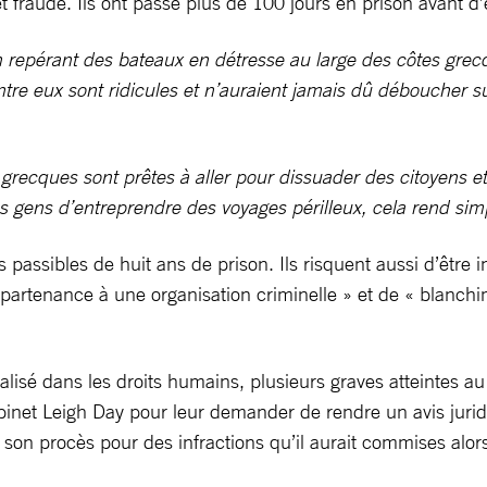
io et fraude. Ils ont passé plus de 100 jours en prison avant
 en repérant des bateaux en détresse au large des côtes gre
ntre eux sont ridicules et n’auraient jamais dû déboucher 
grecques sont prêtes à aller pour dissuader des citoyens et
s gens d’entreprendre des voyages périlleux, cela rend sim
passibles de huit ans de prison. Ils risquent aussi d’être 
appartenance à une organisation criminelle » et de « blanchi
alisé dans les droits humains, plusieurs graves atteintes au 
binet Leigh Day pour leur demander de rendre un avis juridiq
son procès pour des infractions qu’il aurait commises alors 