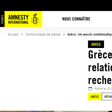
Aller
au
contenu
NOUS CONNAÎTRE
Accueil
Communiqués de presse
Grèce. Un procès emblématique
GRÈCE
Grèce
relat
reche
Publié le
15.
GRÈCE
RÉFUG