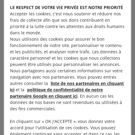
Le rapport, intitulé
Samos: “We Feel in Prison on
LE RESPECT DE VOTRE VIE PRIVÉE EST NOTRE PRIORITÉ
the Island”
Unlawful Detention and Sub-standard
Accepter les cookies, c'est nous soutenir et réduire nos
frais de collecte afin que vos dons contribuent en
Conditions in an EU-Funded Refugee Centre,
révèle
priorité à la lutte contre les atteintes aux droits humains
le recours sans discernement à des ordonnances de
dans le monde.
«
restriction de la liberté
» soumettant des
Nous utilisons des cookies pour assurer le bon
fonctionnement de notre site, personnaliser le contenu
résident·e·s du centre à une détention arbitraire et
et les publicités, et analyser notre trafic. Les données à
illégale.
caractère personnel et les cookies que nous collectons
peuvent être utilisés pour personnaliser les annonces.
«
La Grèce est depuis longtemps un terrain d’essai
Nous partageons aussi certaines informations sur votre
navigation avec nos partenaires. Vous pouvez entres
pour des politiques migratoires de l’UE fondées sur
autres consulter la
liste de nos partenaires en cliquant
l’exclusion, sur la base de la race, des personnes en
ici
et la
politique de confidentialité de notre
mouvement aux frontières de la région. Les
partenaire Google en cliquant ici
. En aucun cas les
données de nos bases ne sont revendues ou utilisées à
conclusions relatives à Samos montrent que ce
des fins commerciales.
modèle est punitif, coûteux et favorise les abus.
Sous prétexte d’enregistrer et d’identifier les
En cliquant sur « OK J'ACCEPTE », vous donnez votre
accord pour l'utilisation de ces cookies. Vous pouvez
personnes, les autorités grecques arrêtent de facto
également continuer sans accepter, et dans ce cas, les