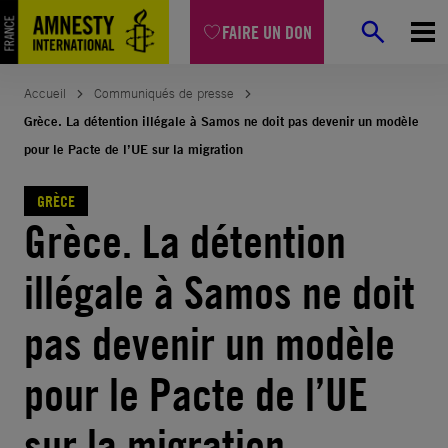
Aller
FAIRE UN DON
au
contenu
Accueil
Communiqués de presse
Grèce. La détention illégale à Samos ne doit pas devenir un modèle
pour le Pacte de l’UE sur la migration
GRÈCE
Grèce. La détention
illégale à Samos ne doit
pas devenir un modèle
pour le Pacte de l’UE
sur la migration