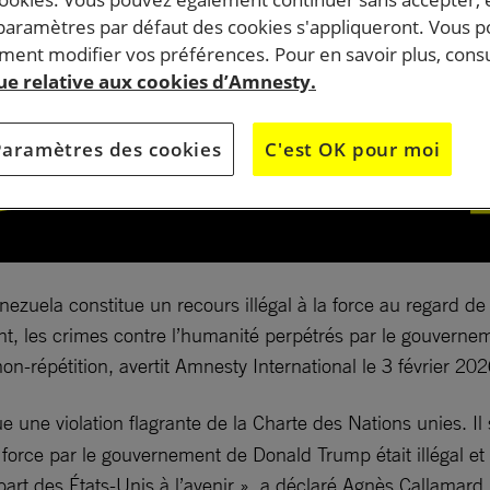
 paramètres par défaut des cookies s'appliqueront. Vous 
ent modifier vos préférences. Pour en savoir plus, consu
que relative aux cookies d’Amnesty.
Paramètres des cookies
C'est OK pour moi
enezuela constitue un recours illégal à la force au regard 
ment, les crimes contre l’humanité perpétrés par le gouver
on-répétition, avertit Amnesty International le 3 février 202
e une violation flagrante de la Charte des Nations unies. Il 
e la force par le gouvernement de Donald Trump était illégal
 part des États-Unis à l’avenir », a déclaré Agnès Callamard