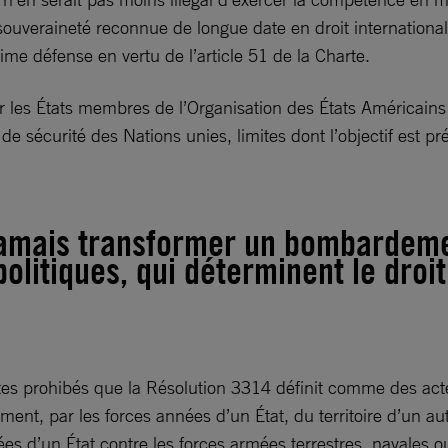
ouveraineté reconnue de longue date en droit international.
time défense en vertu de l’article 51 de la Charte.
r les États membres de l’Organisation des États Américains 
l de sécurité des Nations unies, limites dont l’objectif est 
amais transformer un bombardement
 politiques, qui déterminent le droi
es prohibés que la Résolution 3314 définit comme des actes 
ent, par les forces années d’un État, du territoire d’un aut
rmées d’un État contre les forces armées terrestres, navales o