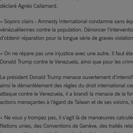
déclaré Agnès Callamard.
« Soyons clairs : Amnesty International condamne sans équiv
vénézuéliennes contre la population. Dénoncer l’intervention
d’obtenir réparation pour la longue série de graves violat
« On ne répare pas une injustice avec une autre. Il faut ét
Donald Trump contre le Venezuela, ainsi que pour les crime
Le président Donald Trump menace ouvertement d’intensifier 
ainsi le démantèlement des règles du droit international cen
attaque contre le Venezuela, il a brandi la menace de la fo
actions menaçantes à l’égard de Taïwan et de ses voisins, 
« Ne vous y trompez pas, il s’agit là de manœuvres calculées
Nations unies, des Conventions de Genève, des traités relat