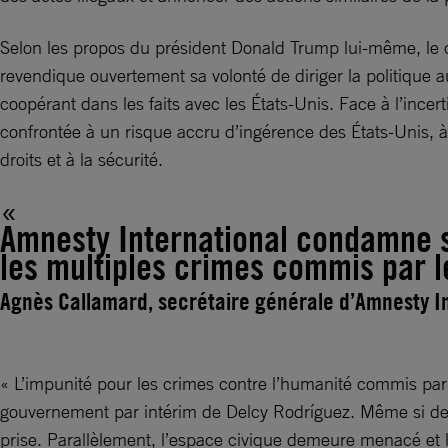
Selon les propos du président Donald Trump lui-même, le con
revendique ouvertement sa volonté de diriger la politique 
coopérant dans les faits avec les États-Unis. Face à l’incert
confrontée à un risque accru d’ingérence des États-Unis, à
droits et à la sécurité.
Amnesty International condamne sa
les multiples crimes commis par l
Agnès Callamard, secrétaire générale d’Amnesty I
« L’impunité pour les crimes contre l’humanité commis par
gouvernement par intérim de Delcy Rodríguez. Même si des p
prise. Parallèlement, l’espace civique demeure menacé et le