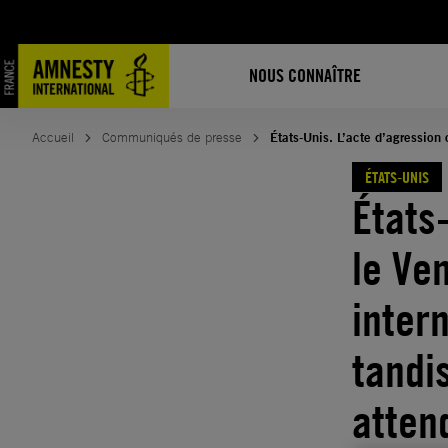
Aller
au
contenu
NOUS CONNAÎTRE
Accueil
Communiqués de presse
États-Unis. L’acte d’agression 
ÉTATS-UNIS
États
le Ven
inter
tandi
atten