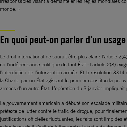
irresponsables visant à démanteler les règles mondiales conçu
monde. »
En quoi peut-on parler d’un usage 
Le droit international ne saurait être plus clair : l’article 2
ou l’indépendance politique de tout État ; l’article 2(3) exi
l’interdiction de l’intervention armée. Et la résolution 331
la Charte par un État agissant le premier constitue la pre
armées d’un autre État. L’opération du 3 janvier impliquait
Le gouvernement américain a débuté son escalade militaire
prétexte de lutter contre le trafic de drogue, pour finaleme
justifications officielles fluctuantes, les faits sont limpi
selon lesquels il s’agit de lutter contre le trafic de drogue,