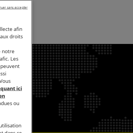
nuer sans accepter
llecte afin
 aux droits
e notre
afic. Les
s peuvent
ssi
 Vous
iquant ici
 en
endues ou
tilisation
et dans ce