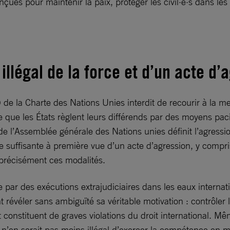
es pour maintenir la paix, protéger les civil·e·s dans les co
illégal de la force et d’un acte d’
(4) de la Charte des Nations Unies interdit de recourir à la me
ge que les États règlent leurs différends par des moyens paci
4 de l’Assemblée générale des Nations unies définit l’agressi
uve suffisante à première vue d’un acte d’agression, y comp
 précisément ces modalités.
 par des exécutions extrajudiciaires dans les eaux interna
nt révéler sans ambiguïté sa véritable motivation : contrôle
des et constituent de graves violations du droit internationa
 il n’en serait pas moins illégal d’exercer la compétence en ma