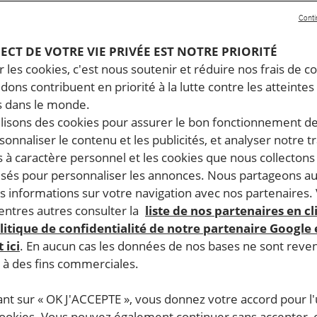
e
Conti
02.2026
Temps de lecture estimé : 18 minutes
PECT DE VOTRE VIE PRIVÉE EST NOTRE PRIORITÉ
ENEZUELA
JUSTICE INTERNATIONALE
 les cookies, c'est nous soutenir et réduire nos frais de co
dons contribuent en priorité à la lutte contre les atteintes
 dans le monde.
ilisons des cookies pour assurer le bon fonctionnement d
rsonnaliser le contenu et les publicités, et analyser notre tr
 à caractère personnel et les cookies que nous collecton
lisés pour personnaliser les annonces. Nous partageons au
s informations sur votre navigation avec nos partenaires.
ntres autres consulter la
liste de nos partenaires en cl
litique de confidentialité de notre partenaire Google
 ici
. En aucun cas les données de nos bases ne sont rev
s à des fins commerciales.
ant sur « OK J'ACCEPTE », vous donnez votre accord pour l'u
cookies. Vous pouvez également continuer sans accepter, 