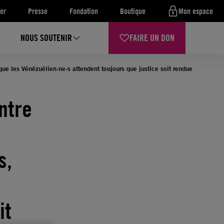
er
Presse
Fondation
Boutique
Mon espace
NOUS SOUTENIR
FAIRE UN DON
s que les Vénézuélien·ne·s attendent toujours que justice soit rendue
ntre
s,
it