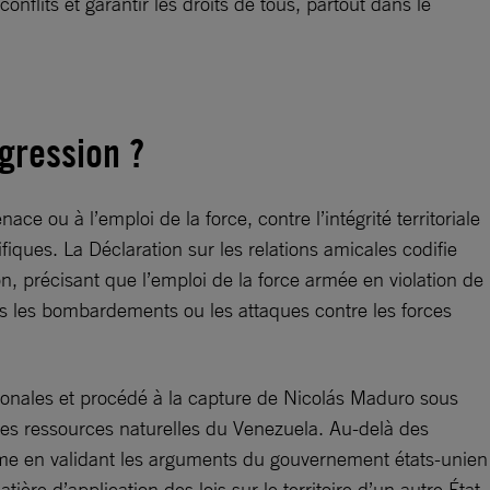
nflits et garantir les droits de tous, partout dans le
agression ?
nace ou à l’emploi de la force, contre l’intégrité territoriale
fiques. La Déclaration sur les relations amicales codifie
on, précisant que l’emploi de la force armée en violation de
ris les bombardements ou les attaques contre les forces
tionales et procédé à la capture de Nicolás Maduro sous
r les ressources naturelles du Venezuela. Au-delà des
l. Même en validant les arguments du gouvernement états-unien
tière d’application des lois sur le territoire d’un autre État