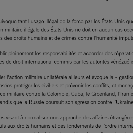
oque tant l’usage illégal de la force par les États-Unis qu
 militaire illégale des États-Unis ne doit en aucun cas occu
ions des droits humains et de crimes contre l’humanité imp
ablir pleinement les responsabilités et accorder des répara
s de droit international commis par les autorités vénézuéli
l’action militaire unilatérale ailleurs et évoque la « gesti
sées protéger les civil·e·s et prévenir les conflits, et men
rce militaire contre la Colombie, Cuba, le Groenland, l’Iran
tandis que la Russie poursuit son agression contre l’Ukrain
 visant à normaliser une approche des affaires étrangères fo
ifs aux droits humains et des fondements de l’ordre internat