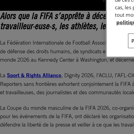
cas, les
Alors que la FIFA s’apprête à décerner son
tout mom
politi
travailleur·euse·s, les athlètes, les support
La Fédération Internationale de Football Association (
FIFA
)
de défense des droits humains, de syndicats et de groupes
monde 2026 au Kennedy Center à Washington, et décernera 
La
Sport & Rights Alliance
, Dignity 2026, l’ACLU, l’AFL-C
Reporters sans frontières exhortent conjointement la FIFA 
et travailleuses, des journalistes et des communautés local
La Coupe du monde masculine de la FIFA 2026, co-organis
pour les événements de la FIFA, ont déclaré les organisation
défendre la liberté de la presse et veiller à ce que les tra