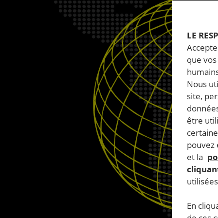
LE RES
Accepter
que vos 
humains
Nous ut
site, pe
données
être uti
certaine
pouvez e
et la
po
cliquant
utilisée
En cliqu
de ces 