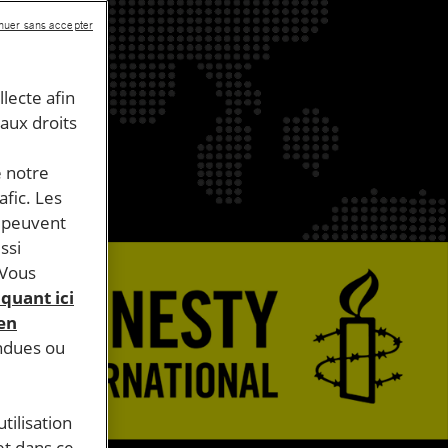
nuer sans accepter
llecte afin
 aux droits
e notre
afic. Les
s peuvent
ssi
 Vous
iquant ici
 en
endues ou
tilisation
et dans ce