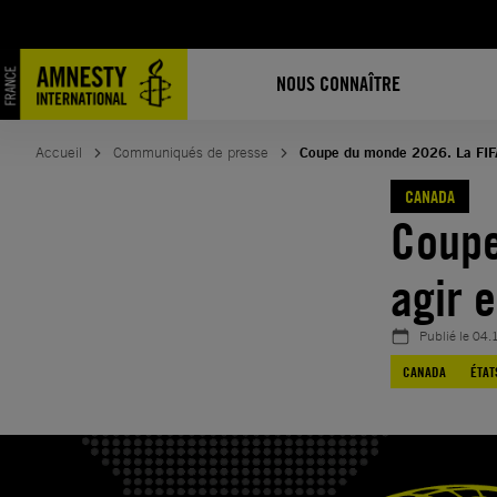
Aller
au
contenu
NOUS CONNAÎTRE
Accueil
Communiqués de presse
Coupe du monde 2026. La FIFA 
CANADA
Coupe
agir 
Publié le
04.
CANADA
ÉTAT