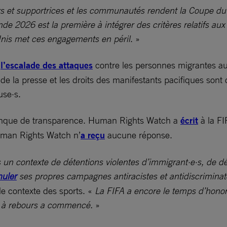
orters et supportrices et les communautés rendent la Coupe 
 2026 est la première à intégrer des critères relatifs aux
-Unis met ces engagements en péril
. »
,
l’escalade des attaques
contre les personnes migrantes au
é de la presse et les droits des manifestants pacifiques son
use·s.
 manque de transparence. Human Rights Watch a
écrit
à la FI
Human Rights Watch n’
a reçu
aucune réponse.
s un contexte de détentions violentes d’immigrant·e·s, de d
uler
ses propres campagnes antiracistes et antidiscriminat
le contexte des sports. «
La FIFA a encore le temps d’hono
e à rebours a commencé.
»