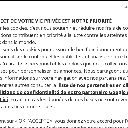
Conti
PECT DE VOTRE VIE PRIVÉE EST NOTRE PRIORITÉ
 les cookies, c'est nous soutenir et réduire nos frais de co
dons contribuent en priorité à la lutte contre les atteintes
 dans le monde.
ilisons des cookies pour assurer le bon fonctionnement d
rsonnaliser le contenu et les publicités, et analyser notre tr
 à caractère personnel et les cookies que nous collecton
lisés pour personnaliser les annonces. Nous partageons au
s informations sur votre navigation avec nos partenaires.
ntres autres consulter la
liste de nos partenaires en cl
litique de confidentialité de notre partenaire Google
 ici
. En aucun cas les données de nos bases ne sont rev
s à des fins commerciales.
ant sur « OK J'ACCEPTE », vous donnez votre accord pour l'u
cookies. Vous pouvez également continuer sans accepter, 