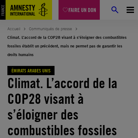
Aller
FAIRE UN DON
au
contenu
Accueil
Communiqués de presse
Climat. L’accord de la COP28 visant à s’éloigner des combustibles
fossiles établit un précédent, mais ne permet pas de garantir les
droits humains
ÉMIRATS ARABES UNIS
Climat. L’accord de la
COP28 visant à
s’éloigner des
combustibles fossiles