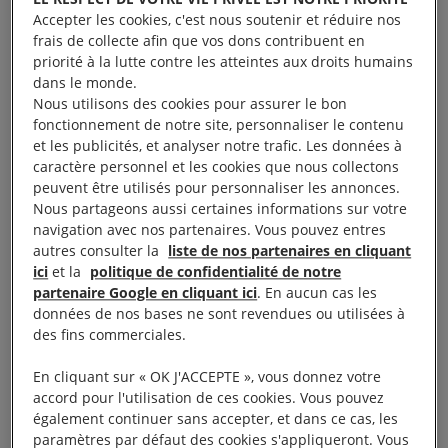
appelle à « transitionner hors » des combustibles
Accepter les cookies, c'est nous soutenir et réduire nos
frais de collecte afin que vos dons contribuent en
fossiles dans les systèmes énergétiques : c’est la
priorité à la lutte contre les atteintes aux droits humains
première fois que les combustibles fossiles sont
dans le monde.
mentionnés dans les décisions de la COP. Elle
Nous utilisons des cookies pour assurer le bon
fonctionnement de notre site, personnaliser le contenu
reconnaît leur rôle en tant que facteurs de la crise
et les publicités, et analyser notre trafic. Les données à
climatique et les dommages qu’ils infligent au climat
caractère personnel et les cookies que nous collectons
et à l’environnement, et donne un signal fort, à
peuvent être utilisés pour personnaliser les annonces.
Nous partageons aussi certaines informations sur votre
savoir que leur élimination progressive est inévitable
navigation avec nos partenaires. Vous pouvez entres
et en cours.
autres consulter la
liste de nos partenaires en cliquant
ici
et la
politique de confidentialité de notre
partenaire Google en cliquant ici
. En aucun cas les
« La COP28 note pour la première fois la nécessité
données de nos bases ne sont revendues ou utilisées à
de s’éloigner des combustibles fossiles, faisant écho
des fins commerciales.
à la campagne menée en ce sens par des
En cliquant sur « OK J'ACCEPTE », vous donnez votre
citoyen·ne·s depuis des décennies. Pourtant, le
accord pour l'utilisation de ces cookies. Vous pouvez
résultat final comporte des failles qui permettent aux
également continuer sans accepter, et dans ce cas, les
producteurs de combustibles fossiles et aux États de
paramètres par défaut des cookies s'appliqueront. Vous