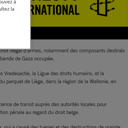
pouvez à
ltez la
ransit illégal d’armes, notamment des composants destinés
la bande de Gaza occupée.
es Vredesactie, la Ligue des droits humains, et la
du parquet de Liège, dans la région de la Wallonie, en
icence de transit auprès des autorités locales pour
ction pénale au regard du droit belge.
e, qui a causé des tueries et des destructions de grande