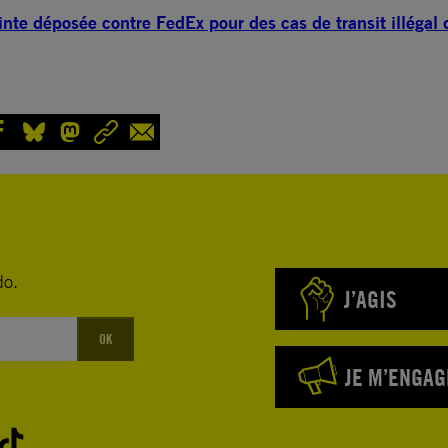
inte déposée contre FedEx pour des cas de transit illégal 
do.
J’AGIS
OK
JE M’ENGAG