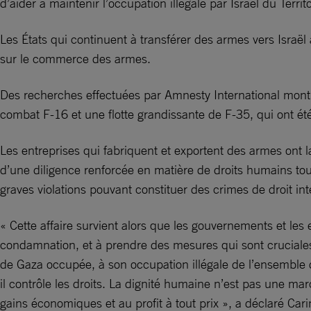
d’aider à maintenir l’occupation illégale par Israël du Terri
Les États qui continuent à transférer des armes vers Israël a
sur le commerce des armes.
Des recherches effectuées par Amnesty International montre
combat F-16 et une flotte grandissante de F-35, qui ont é
Les entreprises qui fabriquent et exportent des armes ont l
d’une diligence renforcée en matière de droits humains tou
graves violations pouvant constituer des crimes de droit int
« Cette affaire survient alors que les gouvernements et les 
condamnation, et à prendre des mesures qui sont cruciales
de Gaza occupée, à son occupation illégale de l’ensemble du
il contrôle les droits. La dignité humaine n’est pas une ma
gains économiques et au profit à tout prix », a déclaré Car