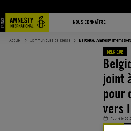
Aller
au
contenu
NOUS CONNAÎTRE
Accueil
Communiqués de presse
Belgique. Amnesty International
BELGIQUE
Belgi
joint
pour 
vers 
Publié le
03.
BELGIQUE
JU