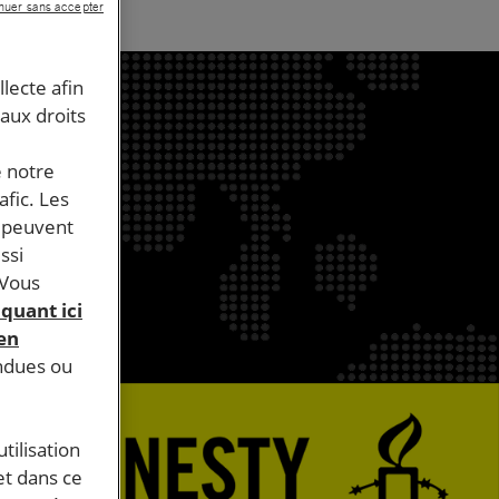
nuer sans accepter
llecte afin
 aux droits
e notre
afic. Les
s peuvent
ssi
 Vous
iquant ici
 en
endues ou
tilisation
et dans ce