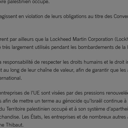
toire palestinien occupé.
gissent en violation de leurs obligations au titre des Conven
nt par ailleurs que la Lockheed Martin Corporation (Lockhe
té très largement utilisés pendant les bombardements de l
a responsabilité de respecter les droits humains et le droi
t au long de leur chaîne de valeur, afin de garantir que le
ernational.
entreprises de l’UE sont visées par des pressions renouvelées
 afin de mettre un terme au génocide qu’Israël continue à 
 Territoire palestinien occupé et à son système d’apartheid
rchandise. Les États, les entreprises et de nombreux autres
ine Thibaut.