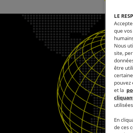
LE RES
Accepter
que vos 
humains
Nous ut
site, pe
données
être uti
certaine
pouvez e
et la
po
cliquant
utilisée
En cliqu
de ces 