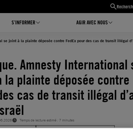
Recherch
S’INFORMER
AGIR AVEC NOUS
 se joint à la plainte déposée contre FedEx pour des cas de transit illégal d’
que. Amnesty International 
 à la plainte déposée contre
des cas de transit illégal d
Israël
06.2026
Temps de lecture estimé : 7 minutes
STICE INTERNATIONALE
RESPECT DU DROIT INTERNATIONAL HUMANITAIRE