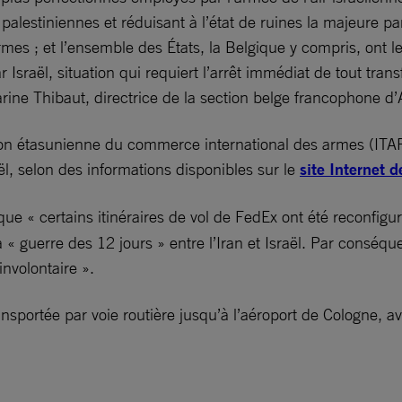
 palestiniennes et réduisant à l’état de ruines la majeure 
es ; et l’ensemble des États, la Belgique y compris, ont le
ar Israël, situation qui requiert l’arrêt immédiat de tout tran
rine Thibaut, directrice de la section belge francophone d’
n étasunienne du commerce international des armes (ITAR)
ël, selon des informations disponibles sur le
site Internet 
ue « certains itinéraires de vol de FedEx ont été reconfigu
la « guerre des 12 jours » entre l’Iran et Israël. Par consé
nvolontaire ».
nsportée par voie routière jusqu’à l’aéroport de Cologne, av