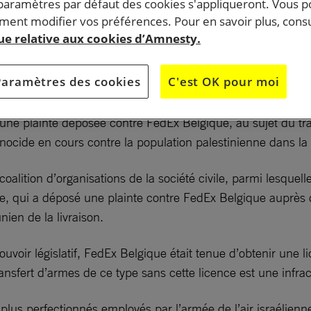
 paramètres par défaut des cookies s'appliqueront. Vous 
ent modifier vos préférences. Pour en savoir plus, consu
que relative aux cookies d’Amnesty.
Paramètres des cookies
C'est OK pour moi
 une plainte déposée contre FedEx Belgique, au sujet du t
énocide en cours contre la population palestinienne dans 
oalition d’organisations de la société civile, parmi lesquell
tie, qui a déposé une plainte contre FedEx Belgique auprès 
nien de la livraison.
ouvoir législatif, FedEx Belgique était tenue d’obtenir une l
transfert d’armes de ce type sans cette licence est une infra
plus perfectionnés employés par l’armée de l’air israélienn