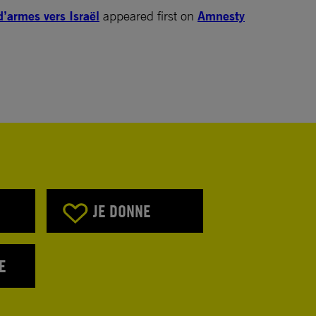
d’armes vers Israël
appeared first on
Amnesty
JE DONNE
E