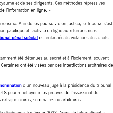
u royaume et de ses dirigeants. Ces méthodes répressives
de l’information en ligne. »
rrorisme. Afin de les poursuivre en justice, le Tribunal s’est
on pacifique et l’activité en ligne au « terrorisme ».
ibunal pénal spécial
est entachée de violations des droits
otamment été détenues au secret et à l’isolement, souvent
 Certaines ont été visées par des interdictions arbitraires de
nomination
d’un nouveau juge à la présidence du tribunal
018 pour « nettoyer » les preuves de l’assassinat du
extrajudiciaires, sommaires ou arbitraires.
 la dissidence. En février 2023, Amnesty International a