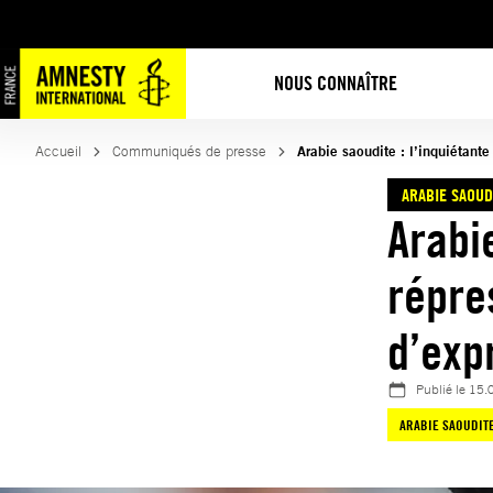
Aller
au
contenu
NOUS CONNAÎTRE
Accueil
Communiqués de presse
Arabie saoudite : l’inquiétante
ARABIE SAOUD
Arabie
répre
d’exp
Publié le
15.
ARABIE SAOUDIT