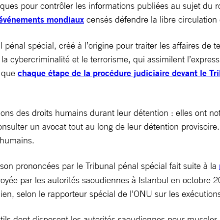
ériques pour contrôler les informations publiées au sujet d
 événements mondiaux
censés défendre la libre circulation 
nal spécial, créé à l’origine pour traiter les affaires de te
a cybercriminalité et le terrorisme, qui assimilent l’expressi
t que
chaque étape de la procédure judiciaire devant le Tr
ions des droits humains durant leur détention : elles ont n
onsulter un avocat tout au long de leur détention provisoire.
s humains.
on prononcées par le Tribunal pénal spécial fait suite à la
voyée par les autorités saoudiennes à Istanbul en octobre 2
, selon le rapporteur spécial de l’ONU sur les exécutions 
utils dont disposent les autorités saoudiennes pour museler