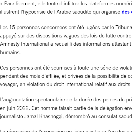
« Parallèlement, elle tente d’infiltrer les plateformes num
illustrent l’hypocrisie de l’Arabie saoudite qui organise
des
Les 15 personnes concernées ont été jugées par le Tribunal pé
appuyé sur des dispositions vagues des lois de lutte contre l
Amnesty International a recueilli des informations attestan
humains.
Ces personnes ont été soumises à toute une série de violat
pendant des mois d’affilée, et privées de la possibilité de c
voyager, en violation du droit international relatif aux droit
L’augmentation spectaculaire de la durée des peines de pris
en juin 2022. Cet homme faisait partie de la délégation en
journaliste Jamal Khashoggi, démembré au consulat saoudien
La répression de l’expression en ligne n’est que l’un des o