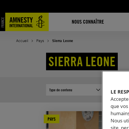
Aller
au
contenu
NOUS CONNAÎTRE
Accueil
Pays
Sierra Leone
SIERRA LEONE
Type de contenu
LE RES
Accepter
que vos 
humains
PAYS
Nous ut
site, pe