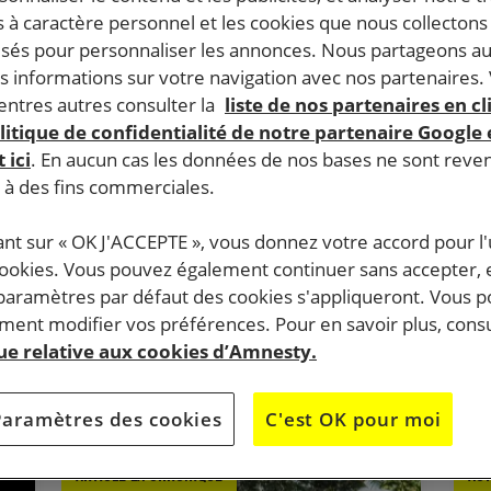
 à caractère personnel et les cookies que nous collecton
lisés pour personnaliser les annonces. Nous partageons au
s informations sur votre navigation avec nos partenaires.
ntres autres consulter la
liste de nos partenaires en cl
4 décembre, 2025
25 
litique de confidentialité de notre partenaire Google
« On montre l’exemple » : rencontre
« 
 ici
. En aucun cas les données de nos bases ne sont rev
avec cinq militant·e·s qui font
qu
s à des fins commerciales.
progresser les droits des femmes et
ge
ant sur « OK J'ACCEPTE », vous donnez votre accord pour l'u
des filles en Afrique de l’Ouest
hu
cookies. Vous pouvez également continuer sans accepter, 
lu
 paramètres par défaut des cookies s'appliqueront. Vous 
l’
ent modifier vos préférences. Pour en savoir plus, consu
que relative aux cookies d’Amnesty.
BU
BURKINA FASO
SÉNÉGAL
SIERRA LEONE
JUSTICE DE GENRE
Paramètres des cookies
C'est OK pour moi
ARTICLE LA CHRONIQUE
ACT