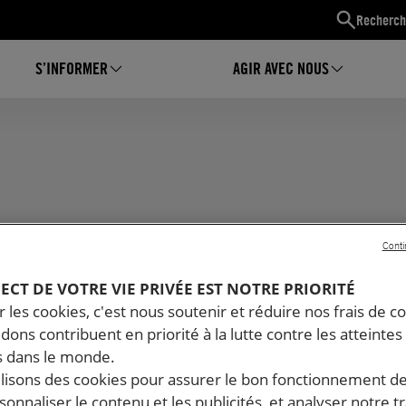
Recherch
S’INFORMER
AGIR AVEC NOUS
Conti
PECT DE VOTRE VIE PRIVÉE EST NOTRE PRIORITÉ
 les cookies, c'est nous soutenir et réduire nos frais de co
dons contribuent en priorité à la lutte contre les atteintes
 dans le monde.
COMMUNIQUÉ DE PRESSE
COM
ilisons des cookies pour assurer le bon fonctionnement d
rsonnaliser le contenu et les publicités, et analyser notre tr