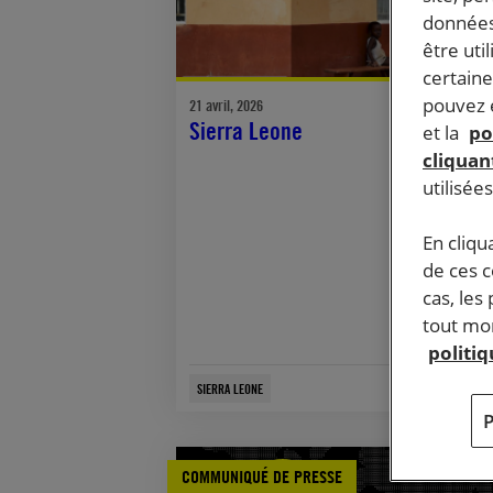
données
être uti
certaine
pouvez e
21 avril, 2026
Sierra Leone
et la
po
cliquant
utilisée
En cliqu
de ces 
cas, les
tout mom
politi
SIERRA LEONE
COMMUNIQUÉ DE PRESSE