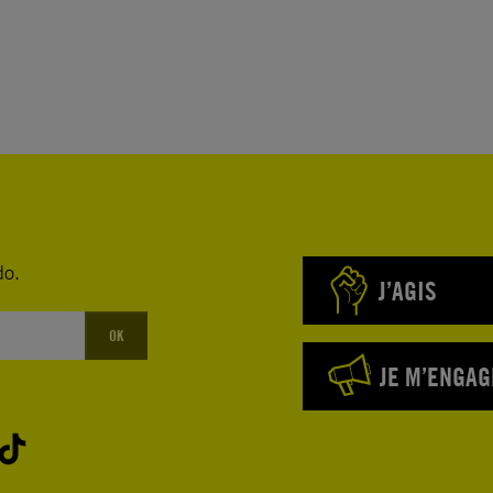
do.
J’AGIS
OK
JE M’ENGAG