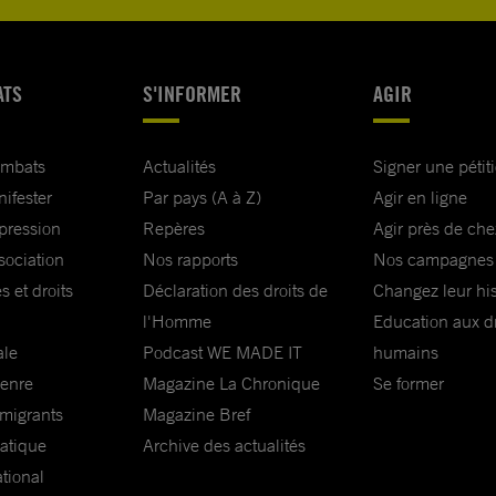
ATS
S'INFORMER
AGIR
ombats
Actualités
Signer une pétit
nifester
Par pays (A à Z)
Agir en ligne
xpression
Repères
Agir près de che
sociation
Nos rapports
Nos campagnes
s et droits
Déclaration des droits de
Changez leur his
l'Homme
Education aux dr
ale
Podcast WE MADE IT
humains
genre
Magazine La Chronique
Se former
 migrants
Magazine Bref
matique
Archive des actualités
ational