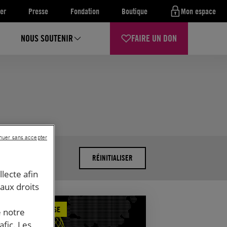
er
Presse
Fondation
Boutique
Mon espace
NOUS SOUTENIR
FAIRE UN DON
nuer sans accepter
RÉINITIALISER
llecte afin
 aux droits
MUNIQUÉ DE PRESSE
e notre
afic. Les