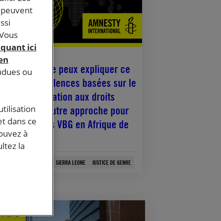
s peuvent
ssi
 Vous
iquant ici
novembre, 2025
 en
Maintenant, je peux expliquer ce
endues ou
e sont les violences basées sur le
nre » : l’éducation aux droits
tilisation
mains, une autre approche pour
et dans ce
tter contre les VBG en Afrique de
pouvez à
Ouest
ltez la
RKINA FASO
SÉNÉGAL
SIERRA LEONE
JUSTICE DE GENRE
UALITÉ