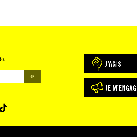
do.
J’AGIS
OK
JE M’ENGAG