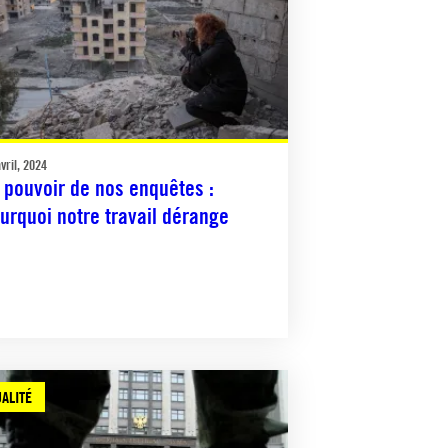
vril, 2024
 pouvoir de nos enquêtes :
urquoi notre travail dérange
ALITÉ