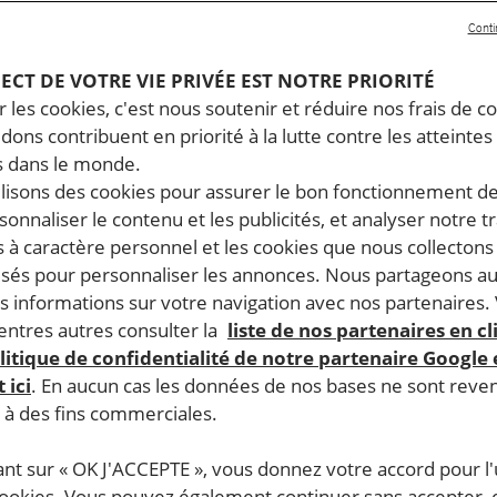
Conti
PECT DE VOTRE VIE PRIVÉE EST NOTRE PRIORITÉ
 les cookies, c'est nous soutenir et réduire nos frais de co
dons contribuent en priorité à la lutte contre les atteintes
 dans le monde.
ilisons des cookies pour assurer le bon fonctionnement d
rsonnaliser le contenu et les publicités, et analyser notre tr
 à caractère personnel et les cookies que nous collecton
lisés pour personnaliser les annonces. Nous partageons au
s informations sur votre navigation avec nos partenaires.
ntres autres consulter la
liste de nos partenaires en cl
litique de confidentialité de notre partenaire Google
 ici
. En aucun cas les données de nos bases ne sont rev
s à des fins commerciales.
ant sur « OK J'ACCEPTE », vous donnez votre accord pour l'u
cookies. Vous pouvez également continuer sans accepter, 