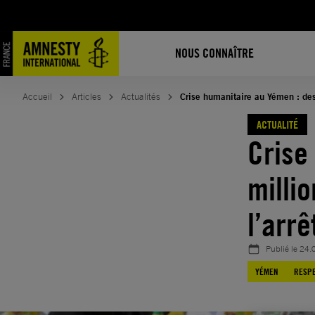
Aller
au
contenu
NOUS CONNAÎTRE
Accueil
Articles
Actualités
Crise humanitaire au Yémen : des
ACTUALITÉ
Crise
milli
l’arr
Publié le
24.
YÉMEN
RESPE