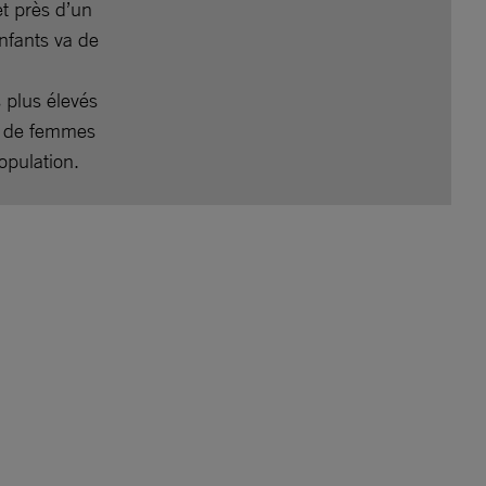
t près d’un
nfants va de
 plus élevés
s de femmes
opulation.