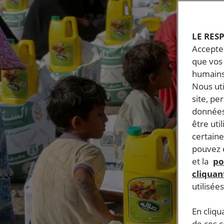
LE RES
Accepter
que vos 
humains
Nous ut
site, pe
données
être uti
certaine
pouvez e
et la
po
cliquant
utilisée
En cliqu
de ces 