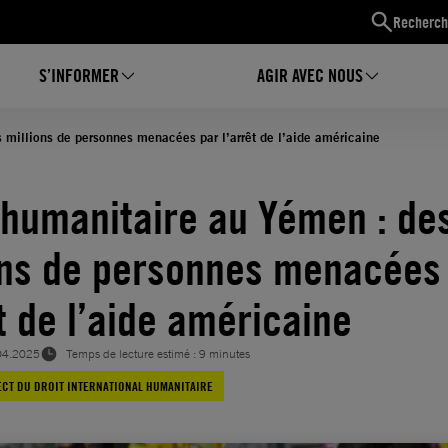
Recherch
S’INFORMER
AGIR AVEC NOUS
 millions de personnes menacées par l’arrêt de l’aide américaine
 humanitaire au Yémen : de
ons de personnes menacées
êt de l’aide américaine
04.2025
Temps de lecture estimé : 9 minutes
CT DU DROIT INTERNATIONAL HUMANITAIRE