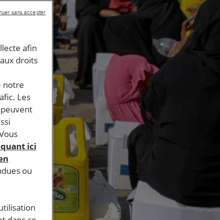
nuer sans accepter
llecte afin
 aux droits
e notre
afic. Les
s peuvent
ssi
 Vous
iquant ici
 en
endues ou
tilisation
et dans ce