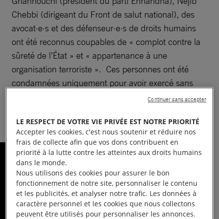
Ghannouchi (président du parti Ennahdha), Nejib
Chebbi (dirigeant du Front de salut national), des
avocat·e·s et des défenseur·e·s de droits humains
ont été reconnus coupables de « complot contre la
sûreté de l’État » et « appartenance à une
organisation terroriste ». Ces personnes ont été
condamnées uniquement pour avoir exercé sans
violence leurs droits fondamentaux. Leur procès, qui
Continuer sans accepter
s’est déroulé en l’absence des accusé·e·s a été
LE RESPECT DE VOTRE VIE PRIVÉE EST NOTRE PRIORITÉ
entaché de vices de procédure.
Accepter les cookies, c'est nous soutenir et réduire nos
frais de collecte afin que vos dons contribuent en
priorité à la lutte contre les atteintes aux droits humains
dans le monde.
74 ANS
Nous utilisons des cookies pour assurer le bon
fonctionnement de notre site, personnaliser le contenu
de prison pour l’homme
et les publicités, et analyser notre trafic. Les données à
d’affaires Kamel Ltaeif
caractère personnel et les cookies que nous collectons
peuvent être utilisés pour personnaliser les annonces.