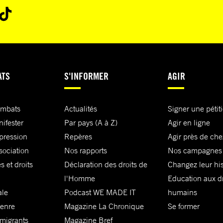
ATS
S'INFORMER
AGIR
ombats
Actualités
Signer une pétit
nifester
Par pays (A à Z)
Agir en ligne
xpression
Repères
Agir près de che
sociation
Nos rapports
Nos campagnes
s et droits
Déclaration des droits de
Changez leur his
l'Homme
Education aux dr
ale
Podcast WE MADE IT
humains
genre
Magazine La Chronique
Se former
 migrants
Magazine Bref