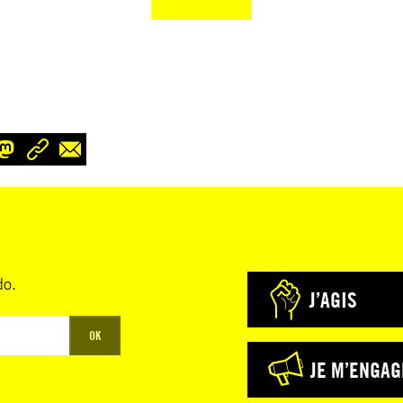
do.
J’AGIS
OK
JE M’ENGAG