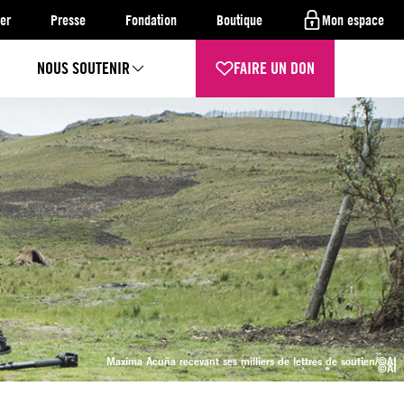
er
Presse
Fondation
Boutique
Mon espace
NOUS SOUTENIR
FAIRE UN DON
Maxima Acuña recevant ses milliers de lettres de soutien
/©AI
©AI