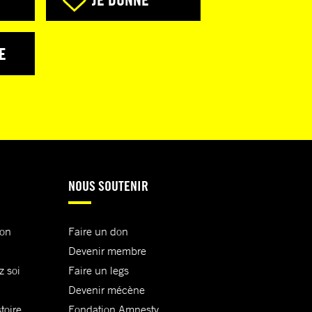
E
NOUS SOUTENIR
ion
Faire un don
Devenir membre
z soi
Faire un legs
Devenir mécène
toire
Fondation Amnesty