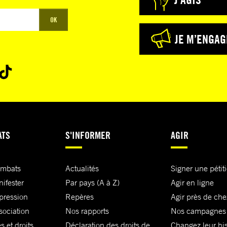
OK
JE M’ENGAG
ATS
S'INFORMER
AGIR
ombats
Actualités
Signer une pétit
nifester
Par pays (A à Z)
Agir en ligne
xpression
Repères
Agir près de che
sociation
Nos rapports
Nos campagnes
s et droits
Déclaration des droits de
Changez leur his