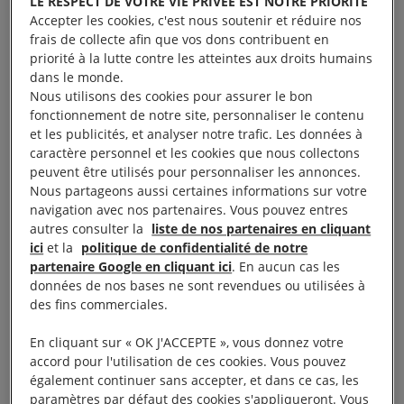
LE RESPECT DE VOTRE VIE PRIVÉE EST NOTRE PRIORITÉ
Accepter les cookies, c'est nous soutenir et réduire nos
Aujourd’hui, alors que le procès s’est ouvert le 10
frais de collecte afin que vos dons contribuent en
priorité à la lutte contre les atteintes aux droits humains
janvier dernier, la charge « d’espionnage » a été
dans le monde.
annulée. Mais nous restons mobilisés. Retour sur
Nous utilisons des cookies pour assurer le bon
une histoire emblématique de la criminalisation de
fonctionnement de notre site, personnaliser le contenu
et les publicités, et analyser notre trafic. Les données à
l’aide humanitaire en Europe.
caractère personnel et les cookies que nous collectons
peuvent être utilisés pour personnaliser les annonces.
Nous partageons aussi certaines informations sur votre
Qui sont Sarah et Seán ?
navigation avec nos partenaires. Vous pouvez entres
autres consulter la
liste de nos partenaires en cliquant
ici
et la
politique de confidentialité de notre
Sarah
partenaire Google en cliquant ici
. En aucun cas les
Sarah, originaire de Syrie, est arrivée à
données de nos bases ne sont revendues ou utilisées à
des fins commerciales.
Lesbos en 2015 en tant que réfugiée.
Lorsque le moteur du bateau sur lequel elle
En cliquant sur « OK J'ACCEPTE », vous donnez votre
se trouvait est tombé en panne, Sarah et sa
accord pour l'utilisation de ces cookies. Vous pouvez
également continuer sans accepter, et dans ce cas, les
sœur Yusra ont sauvé 18 passagers en tirant
paramètres par défaut des cookies s'appliqueront. Vous