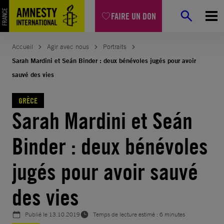
Aller
FAIRE UN DON
au
contenu
Accueil
Agir avec nous
Portraits
Sarah Mardini et Seán Binder : deux bénévoles jugés pour avoir
sauvé des vies
GRÈCE
Sarah Mardini et Seán
Binder : deux bénévoles
jugés pour avoir sauvé
des vies
Publié le
13.10.2019
Temps de lecture estimé : 6 minutes