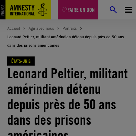
Aller
FAIRE UN DON
au
contenu
Accueil
Agir avec nous
Portraits
Leonard Peltier, militant amérindien détenu depuis près de 50 ans
dans des prisons américaines
ÉTATS-UNIS
Leonard Peltier, militant
amérindien détenu
depuis près de 50 ans
dans des prisons
américaines