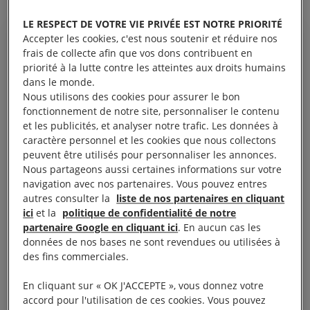
LE RESPECT DE VOTRE VIE PRIVÉE EST NOTRE PRIORITÉ
Accepter les cookies, c'est nous soutenir et réduire nos
frais de collecte afin que vos dons contribuent en
priorité à la lutte contre les atteintes aux droits humains
« J'ai envie de tourner mon
dans le monde.
Nous utilisons des cookies pour assurer le bon
visage vers le ciel. Dans cette
fonctionnement de notre site, personnaliser le contenu
cage, ce simple plaisir m'est
et les publicités, et analyser notre trafic. Les données à
caractère personnel et les cookies que nous collectons
refusé. Je suis en prison, mais
peuvent être utilisés pour personnaliser les annonces.
dans mon esprit, je reste tel que
Nous partageons aussi certaines informations sur votre
je suis né : un esprit autochtone
navigation avec nos partenaires. Vous pouvez entres
autres consulter la
liste de nos partenaires en cliquant
libre. C'est ce qui me permet de
ici
et la
politique de confidentialité de notre
rire et de continuer à rire. Ces
partenaire Google en cliquant ici
. En aucun cas les
murs ne peuvent pas contenir
données de nos bases ne sont revendues ou utilisées à
des fins commerciales.
mon rire – ni mon espoir. Je sais
qu'il y a des gens qui sont à mes
En cliquant sur « OK J'ACCEPTE », vous donnez votre
accord pour l'utilisation de ces cookies. Vous pouvez
côtés, qui travaillent jour et nuit