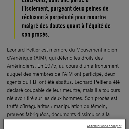
l’isolement, purgeant deux peines de
réclusion à perpétuité pour meurtre
malgré des doutes quant à l’équité de
son procès.
Leonard Peltier est membre du Mouvement indien
d’Amérique (AIM), qui défend les droits des
Amérindiens. En 1975, au cours d’un affrontement
auquel des membres de l’AIM ont participé, deux
agents du FBI ont été abattus. Leonard Peltier a été
déclaré coupable de leur meurtre, mais il a toujours
nié avoir tiré sur les deux hommes. Son procès est
truffé d’irrégularités : manipulation de témoin,
preuves fabriquées, documents dissimulés à la
défense…
Continuer sans accepter