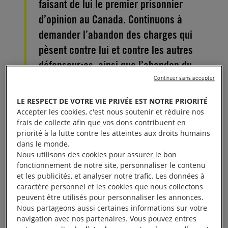
faisant de lui le premier prisonnier
d’opinion au Canada. Continuons à
demander l’abandon des charges qui
pèsent contre lui et contre les autres
défenseur⸱es, ainsi que l’abandon du
projet de gazoduc !
Continuer sans accepter
LE RESPECT DE VOTRE VIE PRIVÉE EST NOTRE PRIORITÉ
La Nation Wet’suwet’en, représentée par ses
Accepter les cookies, c'est nous soutenir et réduire nos
Chef·fes héréditaires, se trouve au cœur de la
frais de collecte afin que vos dons contribuent en
priorité à la lutte contre les atteintes aux droits humains
Colombie-Britannique au Canada. Le Chef Dsta’hyl
dans le monde.
est le chef d’un des clans des Wet’suwet’en : le clan
Nous utilisons des cookies pour assurer le bon
Likhts’amisyu.
fonctionnement de notre site, personnaliser le contenu
et les publicités, et analyser notre trafic. Les données à
caractère personnel et les cookies que nous collectons
Le projet de gazoduc Coastal GasLink (CGL) de 670
peuvent être utilisés pour personnaliser les annonces.
km porté par l’entreprise TC Energy menace le
Nous partageons aussi certaines informations sur votre
territoire Wet’suwet’en de dégâts environnementaux
navigation avec nos partenaires. Vous pouvez entres