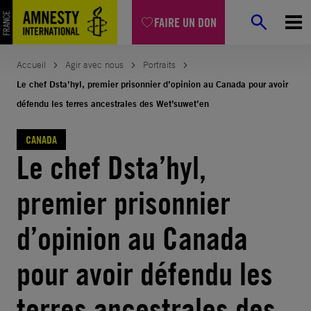
Aller
FAIRE UN DON
au
contenu
Accueil
Agir avec nous
Portraits
Le chef Dsta’hyl, premier prisonnier d’opinion au Canada pour avoir
défendu les terres ancestrales des Wet’suwet’en
CANADA
Le chef Dsta’hyl,
premier prisonnier
d’opinion au Canada
pour avoir défendu les
terres ancestrales des