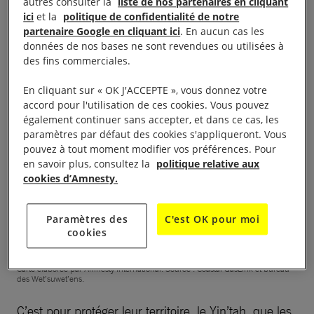
autres consulter la
liste de nos partenaires en cliquant
irréparables. Alors que les Chef·fes héréditaires ont
ici
et la
politique de confidentialité de notre
toujours eu autorité sur leur territoire,
ils n’ont
partenaire Google en cliquant ici
. En aucun cas les
données de nos bases ne sont revendues ou utilisées à
jamais donné leur consentement préalable, libre et
des fins commerciales.
éclairé à la construction de ce gazoduc
.
En cliquant sur « OK J'ACCEPTE », vous donnez votre
accord pour l'utilisation de ces cookies. Vous pouvez
également continuer sans accepter, et dans ce cas, les
paramètres par défaut des cookies s'appliqueront. Vous
pouvez à tout moment modifier vos préférences. Pour
en savoir plus, consultez la
politique relative aux
cookies d’Amnesty.
Paramètres des
C'est OK pour moi
cookies
Carte élaborée par Amnesty International. Source : Coastal GasLink et bureau
des Wet’suwet’ens.
C’est pour protéger leur territoire, le Yin’tah, que les