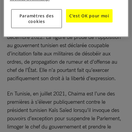
Le tribunal militaire de première instance de Tunis
condamne Chaima Issa à 12 mois de prison avec
Paramètres des
C'est OK pour moi
sursis, en rapport avec des propos qu’elle a tenu sur
cookies
le rôle de l’armée dans les élections législatives de
décembre 2022. La figure de proue de l’opposition
au gouvernent tunisien est déclarée coupable
d’incitation faite aux militaires de désobéir aux
ordres, de propagation de rumeur et d’offense au
chef de l’État. Elle n’a pourtant fait qu’exercer
pacifiquement son droit à la liberté d’expression.
En Tunisie, en juillet 2021, Chaima est l’une des
premières à s’élever publiquement contre le
président tunisien Kaïs Saïed lorsqu’il invoque des
pouvoirs d’exception pour suspendre le Parlement,
limoger le chef du gouvernement et prendre le