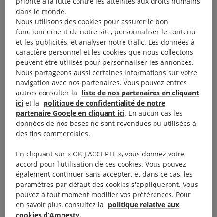
priorité à la lutte contre les atteintes aux droits humains
29 novembre 2025
dans le monde.
Nous utilisons des cookies pour assurer le bon
fonctionnement de notre site, personnaliser le contenu
Nouvelle arrestation violente
et les publicités, et analyser notre trafic. Les données à
caractère personnel et les cookies que nous collectons
peuvent être utilisés pour personnaliser les annonces.
Des policiers en civil ont violemment arrêté Chaima
Nous partageons aussi certaines informations sur votre
Issa alors qu’elle participait à une manifestation
navigation avec nos partenaires. Vous pouvez entres
pacifique à Tunis, pour dénoncer la répression
autres consulter la
liste de nos partenaires en cliquant
ici
et la
politique de confidentialité de notre
contre la dissidence pacifique dans le pays. La
partenaire Google en cliquant ici
. En aucun cas les
veille, la Cour d’appel de Tunis avait confirmé les
données de nos bases ne sont revendues ou utilisées à
déclarations de culpabilité et les peines
des fins commerciales.
d’emprisonnement, allant de cinq à 45 ans,
En cliquant sur « OK J'ACCEPTE », vous donnez votre
prononcées contre 34 accusé·es poursuivis dans l’«
accord pour l'utilisation de ces cookies. Vous pouvez
affaire du complot ».
également continuer sans accepter, et dans ce cas, les
paramètres par défaut des cookies s'appliqueront. Vous
pouvez à tout moment modifier vos préférences. Pour
13 décembre 2023
en savoir plus, consultez la
politique relative aux
cookies d’Amnesty.