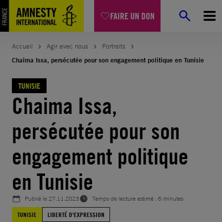
Aller
FAIRE UN DON
au
contenu
Accueil
Agir avec nous
Portraits
Chaima Issa, persécutée pour son engagement politique en Tunisie
TUNISIE
Chaima Issa,
persécutée pour son
engagement politique
en Tunisie
Publié le
27.11.2023
Temps de lecture estimé : 6 minutes
TUNISIE
LIBERTÉ D'EXPRESSION