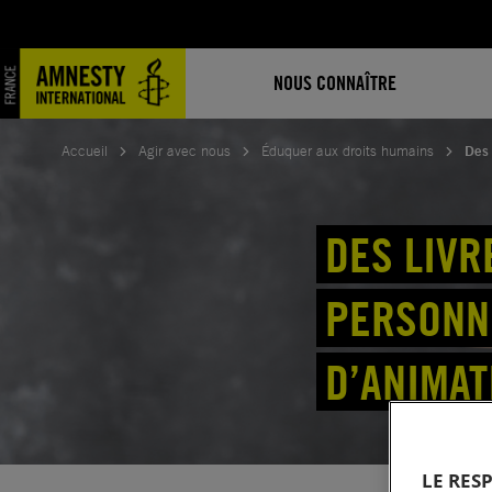
Aller
au
contenu
NOUS CONNAÎTRE
Accueil
Agir avec nous
Éduquer aux droits humains
Des 
DES LIVR
PERSONN
D’ANIMAT
LE RES