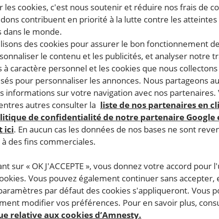
 les cookies, c'est nous soutenir et réduire nos frais de co
uipes éducatives de collèges et lycées d’enseignement génér
dons contribuent en priorité à la lutte contre les atteintes
 dans le monde.
ucation aux droits humains. Les livrets proposent différen
ilisons des cookies pour assurer le bon fonctionnement d
 chaque étape) dont vous pouvez vous saisir en complément 
rsonnaliser le contenu et les publicités, et analyser notre tr
es apports théoriques pouvant faciliter l’animation des acti
 à caractère personnel et les cookies que nous collecton
lisés pour personnaliser les annonces. Nous partageons au
de 12 ans et d’autres pour un public à partir de 14 ans ; e
s informations sur votre navigation avec nos partenaires.
artie « Conseils pour la mise en place des activités » des l
ntres autres consulter la
liste de nos partenaires en cl
litique de confidentialité de notre partenaire Google
vrets pédagogiques : ce sont les documents à imprimer pour
 ici
. En aucun cas les données de nos bases ne sont rev
 des études de cas, les portraits de personnes défenseures 
s à des fins commerciales.
s pouvez commander gratuitement les livrets pédagogiques 
ant sur « OK J'ACCEPTE », vous donnez votre accord pour l'u
cookies. Vous pouvez également continuer sans accepter, 
 paramètres par défaut des cookies s'appliqueront. Vous 
ernational France et que vous faîtes des interventions en
ent modifier vos préférences. Pour en savoir plus, consu
que relative aux cookies d’Amnesty.
 passant par le
catalogue militant
.