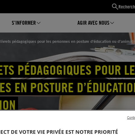
Recherch
S’INFORMER
AGIR AVEC NOUS
livrets pédagogiques pour les personnes en posture d’éducation ou d’animati
ETS PÉDAGOGIQUES POUR L
ES EN POSTURE D’ÉDUCATIO
ION
Conti
PECT DE VOTRE VIE PRIVÉE EST NOTRE PRIORITÉ