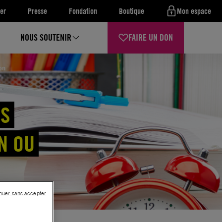
er
Presse
Fondation
Boutique
Mon espace
NOUS SOUTENIR
FAIRE UN DON
on
ES
N OU
nuer sans accepter