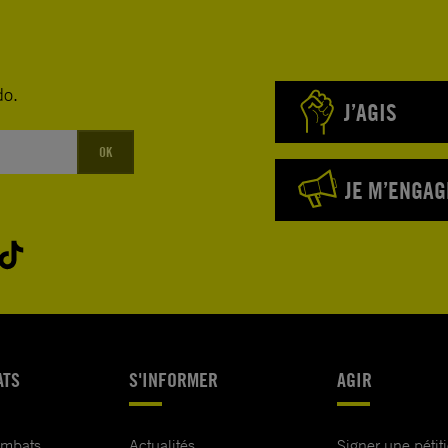
do.
J’AGIS
OK
JE M’ENGAG
ATS
S'INFORMER
AGIR
ombats
Actualités
Signer une pétit