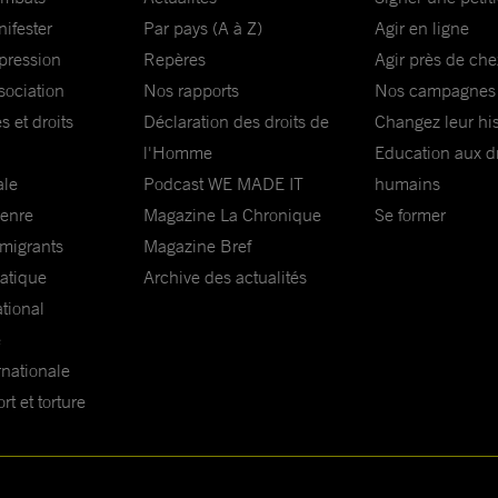
nifester
Par pays (A à Z)
Agir en ligne
xpression
Repères
Agir près de che
sociation
Nos rapports
Nos campagnes
s et droits
Déclaration des droits de
Changez leur his
l'Homme
Education aux dr
ale
Podcast WE MADE IT
humains
genre
Magazine La Chronique
Se former
 migrants
Magazine Bref
matique
Archive des actualités
ational
e
rnationale
t et torture