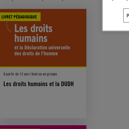
LIVRET PÉDAGOGIQUE
À partir de 12 ans | Seul ou en groupe
Les droits humains et la DUDH