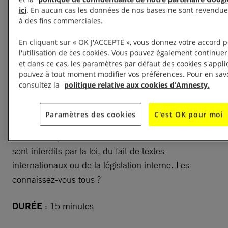
ici
. En aucun cas les données de nos bases ne sont revendues
2- À partir de 14 ans et
à des fins commerciales.
pour tout le monde :
En cliquant sur « OK J'ACCEPTE », vous donnez votre accord 
l'utilisation de ces cookies. Vous pouvez également continuer
Points à relier : Critères
et dans ce cas, les paramètres par défaut des cookies s'appl
pouvez à tout moment modifier vos préférences. Pour en savo
de discriminations
consultez la
politique relative aux cookies d’Amnesty.
interdits légalement
Paramètres des cookies
C'est OK pour moi
En France, plus de 25 critères de discriminations
sont interdits par la loi, du fait de textes
internationaux ou de la législation interne. Les
connaissez-vous tous ?
DURÉE
: 15 minutes