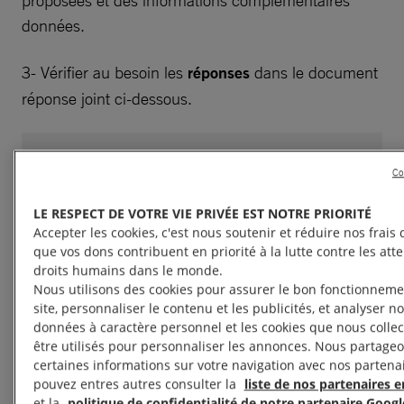
proposées et des informations complémentaires
données.
3- Vérifier au besoin les
réponses
dans le document
réponse joint ci-dessous.
DOCUMENTS ET LIENS
Co
UTILES
LE RESPECT DE VOTRE VIE PRIVÉE EST NOTRE PRIORITÉ
Accepter les cookies, c'est nous soutenir et réduire nos frais d
que vos dons contribuent en priorité à la lutte contre les att
Mots croisés (PDF, 116,99 Ko)
droits humains dans le monde.
Nous utilisons des cookies pour assurer le bon fonctionneme
site, personnaliser le contenu et les publicités, et analyser not
données à caractère personnel et les cookies que nous colle
Solution mots croisés (PDF, 100,35 Ko)
être utilisés pour personnaliser les annonces. Nous partageo
certaines informations sur votre navigation avec nos partena
pouvez entres autres consulter la
liste de nos partenaires en
et la
politique de confidentialité de notre partenaire Googl