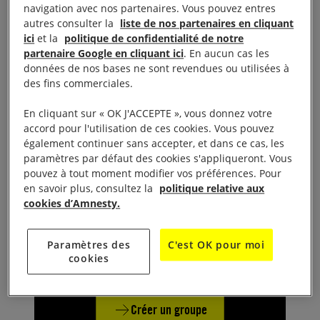
navigation avec nos partenaires. Vous pouvez entres
autres consulter la
liste de nos partenaires en cliquant
ici
et la
politique de confidentialité de notre
partenaire Google en cliquant ici
. En aucun cas les
données de nos bases ne sont revendues ou utilisées à
des fins commerciales.
En cliquant sur « OK J'ACCEPTE », vous donnez votre
accord pour l'utilisation de ces cookies. Vous pouvez
également continuer sans accepter, et dans ce cas, les
paramètres par défaut des cookies s'appliqueront. Vous
pouvez à tout moment modifier vos préférences. Pour
Pas de groupe local près de
en savoir plus, consultez la
politique relative aux
cookies d’Amnesty.
chez vous ?
Créez-en un !
Paramètres des
C'est OK pour moi
cookies
Créer un groupe