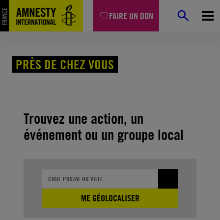
Aller
FAIRE UN DON
au
contenu
Accueil
Agir avec nous
Près de chez vous
PRÈS DE CHEZ VOUS
Trouvez une action, un
événement ou un groupe local
ME GÉOLOCALISER