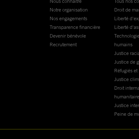
Nous connaître
Tous nos c
Notre organisation
Droit de ma
Nos engagements
Liberté d'e
Transparence financière
Liberté d'as
Devenir bénévole
Technologie
Recrutement
humains
Justice raci
Justice de 
Réfugiés et
Justice cli
Droit intern
humanitair
Justice inte
Peine de mor