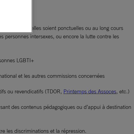
 LGBTI+, qu’elles soient ponctuelles ou au long cours
des personnes intersexes, ou encore la lutte contre les
personnes LGBTI+
 national et les autres commissions concernées
tifs ou revendicatifs (TDOR,
Printemps des Assoces
, etc.)
duisant des contenus pédagogiques ou d’appui à destination
e les discriminations et la répression.