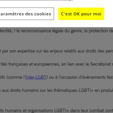
Paramètres des cookies
C'est OK pour moi
’Amnesty International en faveur des droits des personnes
identité, l la reconnaissance légale du genre, la protection 
l par son expertise sur les enjeux relatifs aux droits des 
ités françaises et européennes, en lien avec le Secrétariat
tifs (comme l’
Inter-LGBT
) ou à l’occasion d’évènements fes
cation aux droits humains sur les thématiques LGBTI+ en pro
roits humains et organisations LGBTI+ dans leur combat contr