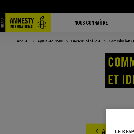
Aller
au
contenu
NOUS CONNAÎTRE
Accueil
Agir avec nous
Devenir bénévole
Commission Ori
COMM
ET I
Accueil Com
LE RES