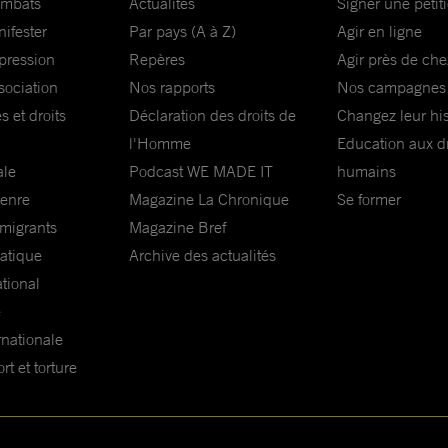
ombats
Actualités
Signer une pétit
nifester
Par pays (A à Z)
Agir en ligne
xpression
Repères
Agir près de che
sociation
Nos rapports
Nos campagnes
s et droits
Déclaration des droits de
Changez leur his
l'Homme
Education aux dr
ale
Podcast WE MADE IT
humains
genre
Magazine La Chronique
Se former
 migrants
Magazine Bref
matique
Archive des actualités
ational
e
rnationale
t et torture