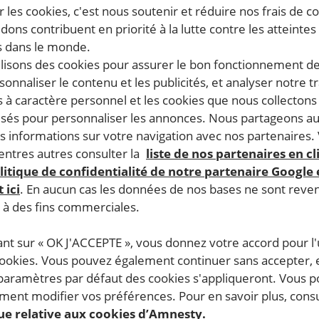
 les cookies, c'est nous soutenir et réduire nos frais de co
dons contribuent en priorité à la lutte contre les atteintes
 dans le monde.
ilisons des cookies pour assurer le bon fonctionnement d
rsonnaliser le contenu et les publicités, et analyser notre tr
 à caractère personnel et les cookies que nous collecton
lisés pour personnaliser les annonces. Nous partageons au
s informations sur votre navigation avec nos partenaires.
genre) d’Amnesty International France agit pour la défense
ntres autres consulter la
liste de nos partenaires en cl
 et orientations sexuelles minorisées). Cette commission est 
litique de confidentialité de notre partenaire Google
its humains des personnes LGBTI+.
 ici
. En aucun cas les données de nos bases ne sont rev
s à des fins commerciales.
ective ou sexuelle, l’identité de genre, l’expression de ge
milite pour le respect du droit à l’égalité, à la dignité et 
ant sur « OK J'ACCEPTE », vous donnez votre accord pour l'u
cookies. Vous pouvez également continuer sans accepter, 
 paramètres par défaut des cookies s'appliqueront. Vous 
ent modifier vos préférences. Pour en savoir plus, consu
ssion
que relative aux cookies d’Amnesty.