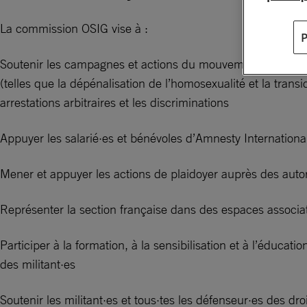
La commission OSIG vise à :
Soutenir les campagnes et actions du mouvement mondial d
(telles que la dépénalisation de l’homosexualité et la trans
arrestations arbitraires et les discriminations
Appuyer les salarié·es et bénévoles d’Amnesty Internationa
Mener et appuyer les actions de plaidoyer auprès des autor
Représenter la section française dans des espaces associa
Participer à la formation, à la sensibilisation et à l’édu
des militant·es
Soutenir les militant·es et tous·tes les défenseur·es des d