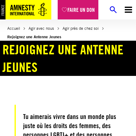
Aller
FAIRE UN DON
au
contenu
Accueil
Agir avec nous
Agir près de chez soi
Rejoignez une Antenne Jeunes
REJOIGNEZ UNE ANTENNE
JEUNES
Tu aimerais vivre dans un monde plus
juste où les droits des femmes, des
personnes LGBTI+ et des personnes