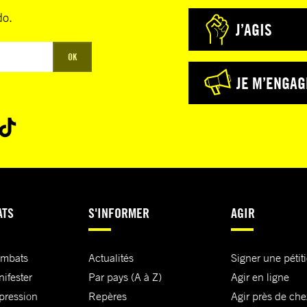
do.
J’AGIS
OK
JE M’ENGAG
ATS
S'INFORMER
AGIR
ombats
Actualités
Signer une pétit
nifester
Par pays (A à Z)
Agir en ligne
xpression
Repères
Agir près de che