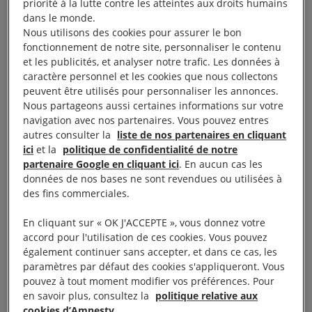
priorité à la lutte contre les atteintes aux droits humains
dans le monde.
Torturés
, ils ont été condamnés de manière
Nous utilisons des cookies pour assurer le bon
fallacieuse à 10 ans de prison pour détention de
fonctionnement de notre site, personnaliser le contenu
et les publicités, et analyser notre trafic. Les données à
drogue fin 2016. L’accusation de détention de
caractère personnel et les cookies que nous collectons
drogue est généralement utilisée comme justification
peuvent être utilisés pour personnaliser les annonces.
pour
réprimer les opposants politiques
en
Nous partageons aussi certaines informations sur votre
navigation avec nos partenaires. Vous pouvez entres
Azerbaïdjan
.
autres consulter la
liste de nos partenaires en cliquant
ici
et la
politique de confidentialité de notre
À lire aussi :
Aucun contenu sélectionné.
partenaire Google en cliquant ici
. En aucun cas les
données de nos bases ne sont revendues ou utilisées à
des fins commerciales.
Cette action à l’occasion du Nouvel an est
maintenant terminée :
merci à tous ceux qui ont
En cliquant sur « OK J'ACCEPTE », vous donnez votre
participé !
accord pour l'utilisation de ces cookies. Vous pouvez
également continuer sans accepter, et dans ce cas, les
paramètres par défaut des cookies s'appliqueront. Vous
Pour continuer à agir pour eux,
vous pouvez aussi
pouvez à tout moment modifier vos préférences. Pour
signer notre pétition
.
en savoir plus, consultez la
politique relative aux
cookies d’Amnesty.