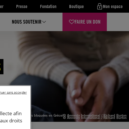
er
Presse
Fondation
Boutique
Mon espace
NOUS SOUTENIR
FAIRE UN DON
S
nuer sans accepter
llecte afin
ie Bahal sont toujours bloquées en Grèce
/© Amnesty International / Richard Burton
© Amnesty International / Richard Burton
 aux droits