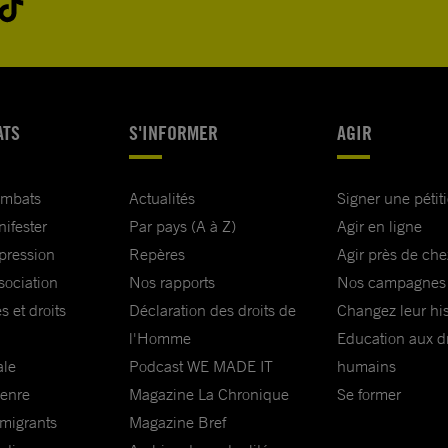
ATS
S'INFORMER
AGIR
ombats
Actualités
Signer une pétit
nifester
Par pays (A à Z)
Agir en ligne
xpression
Repères
Agir près de che
sociation
Nos rapports
Nos campagnes
s et droits
Déclaration des droits de
Changez leur his
l'Homme
Education aux dr
ale
Podcast WE MADE IT
humains
genre
Magazine La Chronique
Se former
 migrants
Magazine Bref