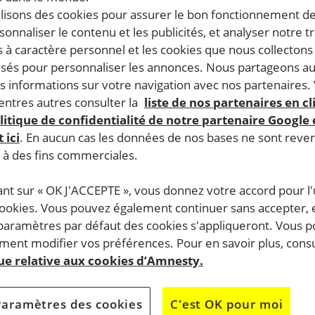
 Beshey, Noorey et Bahal ont fui les atrocités en Irak.
ilisons des cookies pour assurer le bon fonctionnement d
ses au piège en Grèce en attendant d’être accueillies
rsonnaliser le contenu et les publicités, et analyser notre tr
 à caractère personnel et les cookies que nous collecton
rope.
lisés pour personnaliser les annonces. Nous partageons au
s informations sur votre navigation avec nos partenaires.
ey, Kamey, Noorey et Beshey vont rejoindre leur famille en A
ntres autres consulter la
liste de nos partenaires en cl
litique de confidentialité de notre partenaire Google
û fuir leur pays, l’
Irak
, avec leurs familles, en août 2014.
 ici
. En aucun cas les données de nos bases ne sont rev
es ont continué leur périple, espérant trouver une protecti
s à des fins commerciales.
e, dans des conditions effroyables.
ant sur « OK J'ACCEPTE », vous donnez votre accord pour l'u
dides où les autorités n’assuraient pas leur protection, l
cookies. Vous pouvez également continuer sans accepter, 
 paramètres par défaut des cookies s'appliqueront. Vous 
ent modifier vos préférences. Pour en savoir plus, consu
gne
mais les quatre autres soeurs et Bahal une femme de 9
que relative aux cookies d’Amnesty.
fants ne peuvent toujours pas aller à l’école. Elles attende
Paramètres des cookies
C'est OK pour moi
se sentir à l’abri et envisager un avenir.