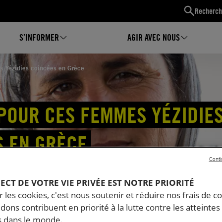
Recherch
S’INFORMER
AGIR AVEC NOUS
s Yézidies coincées en Grèce
POUR CES FEMMES YÉZIDIE
S EN GRÈCE
Conti
PECT DE VOTRE VIE PRIVÉE EST NOTRE PRIORITÉ
 les cookies, c'est nous soutenir et réduire nos frais de co
Noorey, ses sœurs et leur am
dons contribuent en priorité à la lutte contre les atteintes
 dans le monde.