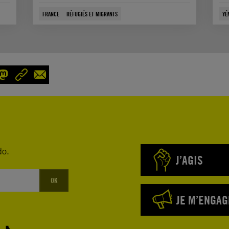
FRANCE
RÉFUGIÉS ET MIGRANTS
YÉ
do.
J’AGIS
OK
JE M’ENGAG