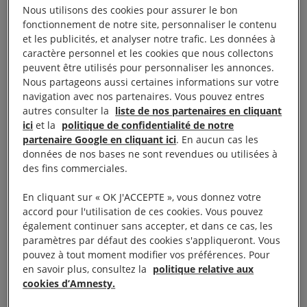
un pistolet. Lors de son procès, Suliamon n’a
Nous utilisons des cookies pour assurer le bon
fonctionnement de notre site, personnaliser le contenu
disposé d’aucune représentation juridique et n’a
et les publicités, et analyser notre trafic. Les données à
bénéficié d’aucune assistance consulaire ni de
caractère personnel et les cookies que nous collectons
services de traduction.
peuvent être utilisés pour personnaliser les annonces.
Nous partageons aussi certaines informations sur votre
navigation avec nos partenaires. Vous pouvez entres
Il croupit en prison en Arabie saoudite depuis 2002.
autres consulter la
liste de nos partenaires en cliquant
ici
et la
politique de confidentialité de notre
À lire aussi :
Aucun contenu sélectionné.
partenaire Google en cliquant ici
. En aucun cas les
données de nos bases ne sont revendues ou utilisées à
des fins commerciales.
En cliquant sur « OK J'ACCEPTE », vous donnez votre
2. Sheikh Salman al Awda
accord pour l'utilisation de ces cookies. Vous pouvez
également continuer sans accepter, et dans ce cas, les
paramètres par défaut des cookies s'appliqueront. Vous
pouvez à tout moment modifier vos préférences. Pour
en savoir plus, consultez la
politique relative aux
cookies d’Amnesty.