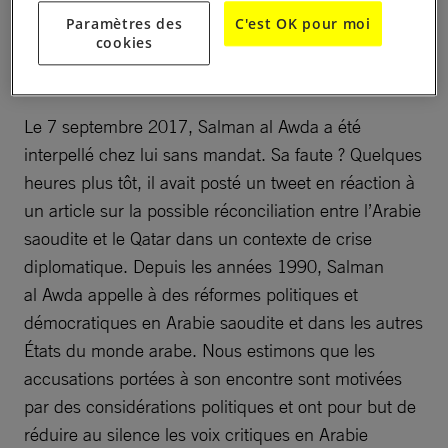
Paramètres des
C'est OK pour moi
cookies
Le 7 septembre 2017, Salman al Awda a été
interpellé chez lui sans mandat. Sa faute ? Quelques
heures plus tôt, il avait posté un tweet en réaction à
un article sur la possible réconciliation entre l’Arabie
saoudite et le Qatar dans un contexte de crise
diplomatique. Depuis les années 1990, Salman
al Awda appelle à des réformes politiques et
démocratiques en Arabie saoudite et dans les autres
États du monde arabe. Nous estimons que les
accusations portées à son encontre sont motivées
par des considérations politiques et ont pour but de
réduire au silence les voix critiques en Arabie