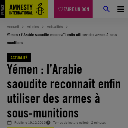
Aller
FAIRE UN DON
au
contenu
Accueil
Articles
Actualités
Yémen : l’Arabie saoudite reconnaît enfin utiliser des armes à sous-
munitions
ACTUALITÉ
Yémen : l’Arabie
saoudite reconnaît enfin
utiliser des armes à
sous-munitions
Publié le
19.12.2016
Temps de lecture estimé : 2 minutes