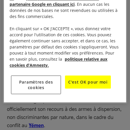
munitions fabriquées au Royaume-Uni, aux États-
partenaire Google en cliquant ici
. En aucun cas les
Unis et au Brésil.
données de nos bases ne sont revendues ou utilisées à
des fins commerciales.
À lire aussi :
Arabie saoudite : 5 faits à savoir sur le conflit
En cliquant sur « OK J'ACCEPTE », vous donnez votre
au Yémen
accord pour l'utilisation de ces cookies. Vous pouvez
également continuer sans accepter, et dans ce cas, les
paramètres par défaut des cookies s'appliqueront. Vous
pouvez à tout moment modifier vos préférences. Pour
en savoir plus, consultez la
politique relative aux
Une reconnaissance
cookies d’Amnesty.
tardive
Paramètres des
C'est OK pour moi
cookies
Il est étonnant qu’il ait fallu si longtemps pour que la
coalition dirigée par l’
Arabie saoudite
admette
officiellement son recours à des armes à dispersion,
non discriminantes par nature, dans le cadre du
conflit au
Yémen
.