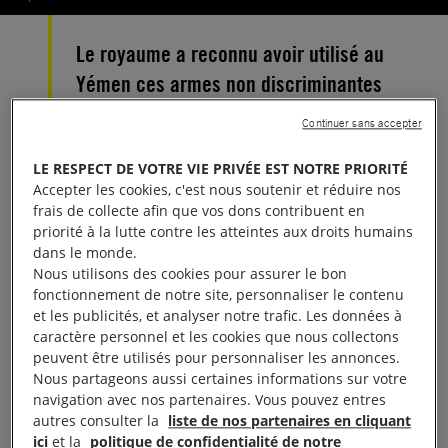
Le royaume a reconnu avoir utilisé au
Yémen ces armes non discriminantes
par nature. Des armes, aujourd’hui
Continuer sans accepter
interdites par plus de 100 pays.
LE RESPECT DE VOTRE VIE PRIVÉE EST NOTRE PRIORITÉ
Accepter les cookies, c'est nous soutenir et réduire nos
Le général Ahmed al Asiri, porte-parole de la
frais de collecte afin que vos dons contribuent en
coalition militaire dirigée par l’Arabie saoudite, a
priorité à la lutte contre les atteintes aux droits humains
déclaré le 19 décembre que la coalition cesserait
dans le monde.
Nous utilisons des cookies pour assurer le bon
d’utiliser les bombes à sous-munitions BL-755
fonctionnement de notre site, personnaliser le contenu
fabriquées au Royaume-Uni. Cette déclaration vient
et les publicités, et analyser notre trafic. Les données à
confirmer nos conclusions, selon lesquelles ce type
caractère personnel et les cookies que nous collectons
peuvent être utilisés pour personnaliser les annonces.
d’armes était utilisé depuis au moins décembre
Nous partageons aussi certaines informations sur votre
2015 dans le cadre du conflit. L’organisation avait
navigation avec nos partenaires. Vous pouvez entres
révélé l’utilisation par la coalition d’armes à sous-
autres consulter la
liste de nos partenaires en cliquant
ici
et la
politique de confidentialité de notre