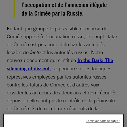
l’occupation et de l’annexion illégale
de la Crimée par la Russie.
En tant que groupe le plus visible et cohésif de
Crimée opposé à l’occupation russe, le peuple tatar
de Crimée est pris pour cible par les autorités
locales
de facto
et les autorités russes. Notre
nouveau document qui s’intitule
In the Dark: The
silencing of dissent
, se penche sur les tactiques
répressives employées par les autorités russes
contre les Tatars de Crimée et d’autres voix
dissidentes au cours des deux ans et demi écoulés
depuis qu’elles ont pris le contrôle de la péninsule
de Crimée. Si de nombreux résidents de la
péninsule sont favorables à l’annexion de la Crimée,
Continuer sans accepter
il n’en reste pas moins que ceux qui s’y opposent