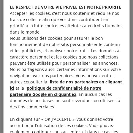
paient le prix fort.
LE RESPECT DE VOTRE VIE PRIVÉE EST NOTRE PRIORITÉ
Accepter les cookies, c'est nous soutenir et réduire nos
frais de collecte afin que vos dons contribuent en
priorité à la lutte contre les atteintes aux droits humains
dans le monde.
Un nouveau cadre
Nous utilisons des cookies pour assurer le bon
fonctionnement de notre site, personnaliser le contenu
juridique russe pour
et les publicités, et analyser notre trafic. Les données à
caractère personnel et les cookies que nous collectons
opprimer
peuvent être utilisés pour personnaliser les annonces.
Nous partageons aussi certaines informations sur votre
navigation avec nos partenaires. Vous pouvez entres
Après avoir importé le cadre juridique répressif
autres consulter la
liste de nos partenaires en cliquant
russe en Crimée, ce qui constitue en soi une
ici
et la
politique de confidentialité de notre
partenaire Google en cliquant ici
. En aucun cas les
violation du droit international, les autorités russes
données de nos bases ne sont revendues ou utilisées à
ont poursuivi et contraint à l’exil presque toutes les
des fins commerciales.
voix dissidentes, y compris des responsables et
En cliquant sur « OK J'ACCEPTE », vous donnez votre
militants influents appartenant à la communauté
accord pour l'utilisation de ces cookies. Vous pouvez
des Tatars de Crimée. Parallèlement à son rôle
également continuer sans accepter, et dans ce cas, les