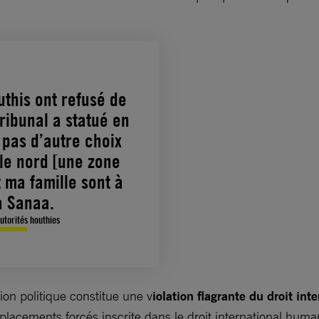
uthis ont refusé de
tribunal a statué en
 pas d’autre choix
 le nord [une zone
 ma famille sont à
à Sanaa.
utorités houthies
ion politique constitue une v
iolation flagrante du droit int
éplacements forcés inscrite dans le droit international huma