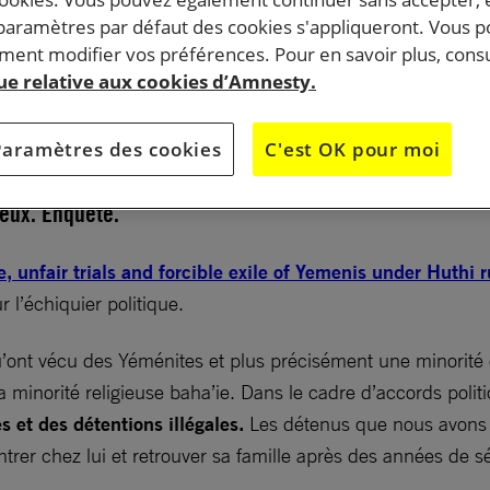
 paramètres par défaut des cookies s'appliqueront. Vous 
ent modifier vos préférences. Pour en savoir plus, consu
le groupe armé des Houthis contrôle de vastes zones a
que relative aux cookies d’Amnesty.
 capitale, Sanaa. Détentions arbitraires, tortures,
et expulsions forcées… des yéménites subissent les
Paramètres des cookies
C'est OK pour moi
utorités Houthies. Nous nous sommes entretenus avec
 eux. Enquête.
, unfair trials and forcible exile of Yemenis under Huthi r
 l’échiquier politique.
’ont vécu des Yéménites et plus précisément une minorité 
 minorité religieuse baha’ie. Dans le cadre d’accords politi
s et des détentions illégales.
Les détenus que nous avons i
ntrer chez lui et retrouver sa famille après des années de s