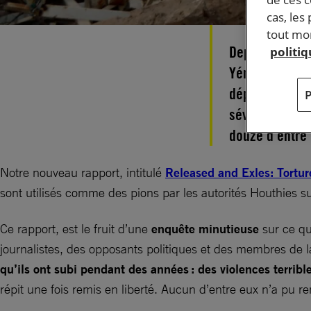
cas, les
tout mom
Depuis 2014, 
politi
Yémen, dont la
déplacements 
sévices des a
douze d’entre
Notre nouveau rapport, intitulé
Released and Exles: Torture
sont utilisés comme des pions par les autorités Houthies sur
Ce rapport, est le fruit d’une
enquête minutieuse
sur ce qu
journalistes, des opposants politiques et des membres de la
qu’ils ont subi pendant des années : des violences terrible
répit une fois remis en liberté. Aucun d’entre eux n’a pu re