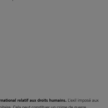
ernational relatif aux droits humains.
L’exil imposé aux
nitaire. Cela peut constituer un crime de guerre.