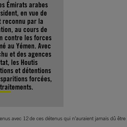
les Émirats arabes
sident, en vue de
t reconnu par la
tion, au cours de
en contre les forces
rmé au Yémen. Avec
échu et des agences
at, les Houtis
tions et détentions
isparitions forcées,
 traitements.
nus avec 12 de ces détenus qui n’auraient jamais dû être 