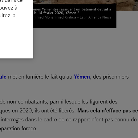
pouvez à
Trois jeunes Yéménites regardent un batiment détruit à
Sanaa, le 14 février 2020, Yémen /
ltez la
©Mohammed Mohammed Xinhua – Latin America News
u
Agency
ule
met en lumière le fait qu’au
Yémen
, des prisonniers
de non-combattants, parmi lesquelles figurent des
ques en 2020, ils ont été libérés.
Mais cela n’efface pas ce
nterrogés dans le cadre de ce rapport n’ont pas connu de
éparation forcée.