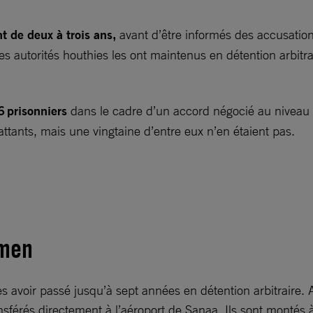
t de deux à trois ans,
avant d’être informés des accusation
es autorités houthies les ont maintenus en détention arbitr
 prisonniers
dans le cadre d’un accord négocié au niveau p
attants, mais une vingtaine d’entre eux n’en étaient pas.
Yémen
s avoir passé jusqu’à sept années en détention arbitraire. Au
transférés directement à l’aéroport de Sanaa. Ils sont mont