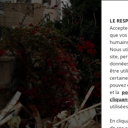
LE RES
Accepter
que vos 
humains
Nous ut
site, pe
données
être uti
certaine
pouvez e
et la
po
cliquant
utilisée
En cliqu
de ces 