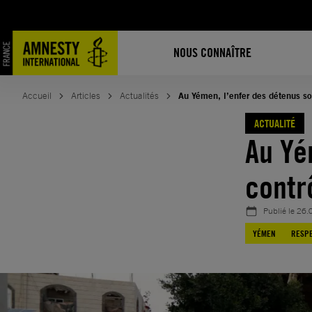
Aller
au
contenu
NOUS CONNAÎTRE
Accueil
Articles
Actualités
Au Yémen, l’enfer des détenus so
ACTUALITÉ
Au Yé
contr
Publié le
26.
YÉMEN
RESPE