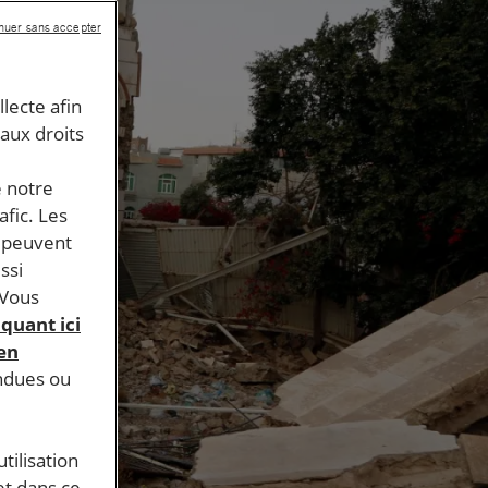
nuer sans accepter
llecte afin
 aux droits
e notre
afic. Les
s peuvent
ssi
 Vous
iquant ici
 en
endues ou
tilisation
et dans ce