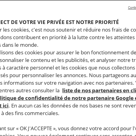
Conti
PECT DE VOTRE VIE PRIVÉE EST NOTRE PRIORITÉ
 les cookies, c'est nous soutenir et réduire nos frais de co
dons contribuent en priorité à la lutte contre les atteintes
 dans le monde.
ilisons des cookies pour assurer le bon fonctionnement d
rsonnaliser le contenu et les publicités, et analyser notre tr
 à caractère personnel et les cookies que nous collecton
lisés pour personnaliser les annonces. Nous partageons au
s informations sur votre navigation avec nos partenaires.
ntres autres consulter la
liste de nos partenaires en cl
litique de confidentialité de notre partenaire Google
 ici
. En aucun cas les données de nos bases ne sont rev
s à des fins commerciales.
ant sur « OK J'ACCEPTE », vous donnez votre accord pour l'u
cookies. Vous pouvez également continuer sans accepter, 