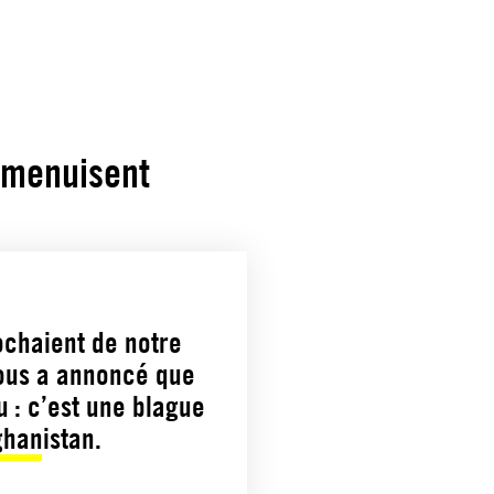
’amenuisent
ochaient de notre
nous a annoncé que
u : c’est une blague
ghanistan.