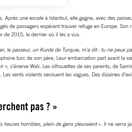
ts. Après une escale à Istanbul, elle gagne, avec des passeu
és de passagers espérant trouver refuge en Europe. Son reg
r de 2015, le dernier où il les a vus.
r, le passeur, un Kurde de Turquie, m’a dit : tu ne peux pas
éphone turc de son père. Leur embarcation part avant la si
r »
, s’énerve Wali. Les silhouettes de ses parents, de Sam
. Les vents violents secouent les vagues. Des dizaines d’ex
rchent pas ? »
is heures horribles, plein de gens pleuraient
». Il ne verra 