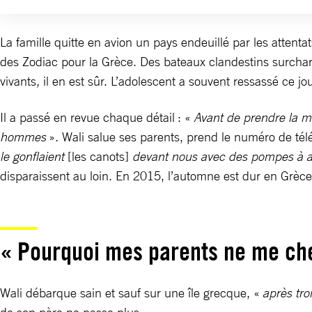
La famille quitte en avion un pays endeuillé par les attenta
des Zodiac pour la Grèce. Des bateaux clandestins surcharg
vivants
,
il en est sûr. L’adolescent a souvent ressassé ce jou
Il a passé en revue chaque détail : «
Avant de prendre la me
hommes
»
.
Wali salue ses parents, prend le numéro de tél
le gonflaient
[les canots]
devant nous avec des pompes à ai
disparaissent au loin. En 2015, l’automne est dur en Grèce
« Pourquoi mes parents ne me che
Wali débarque sain et sauf sur une île grecque, «
après tro