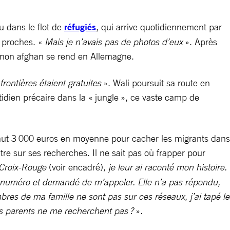
u dans le flot de
réfugiés
, qui arrive quotidiennement par
s proches. «
Mais je n’avais pas de photos d’eux
». Après
agnon afghan se rend en Allemagne.
rontières étaient gratuites
». Wali poursuit sa route en
tidien précaire dans la « jungle », ce vaste camp de
aut
3 000 euros en moyenne pour cacher les migrants dans
e sur ses recherches. Il ne sait pas où frapper pour
 Croix-Rouge
(voir encadré)
, je leur ai raconté mon histoire.
 mon numéro et demandé de m’appeler. Elle n’a pas répondu,
res de ma famille ne sont pas sur ces réseaux, j’ai tapé le
s parents ne me recherchent pas ?
»
.