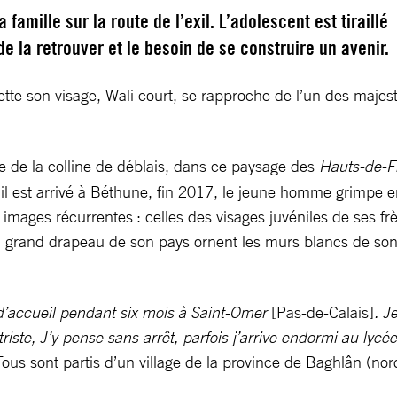
 famille sur la route de l’exil. L’adolescent est tiraillé
 de la retrouver et le besoin de se construire un avenir.
tte son visage, Wali court, se rapproche de l’un des majest
e de la colline de déblais, dans ce paysage des
Hauts-de-F
l est arrivé à Béthune, fin 2017, le jeune homme grimpe en c
 images récurrentes : celles des visages juvéniles de ses f
 grand drapeau de son pays ornent les murs blancs de son st
e d’accueil pendant six mois à Saint-Omer
[Pas-de-Calais]
. J
 triste, J’y pense sans arrêt, parfois j’arrive endormi au lyc
 Tous sont partis d’un village de la province de Baghlân (nor