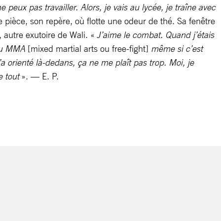
e peux pas travailler. Alors, je vais au lycée, je traîne avec
e pièce, son repère, où flotte une odeur de thé. Sa fenêtre
 autre exutoire de Wali. «
J’aime le combat. Quand j’étais
 du MMA
[mixed martial arts ou free-fight]
même si c’est
 orienté là-dedans, ça ne me plaît pas trop. Moi, je
e tout
». — E. P.