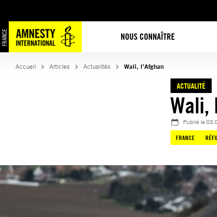
Aller
au
contenu
NOUS CONNAÎTRE
Accueil
Articles
Actualités
Wali, l’Afghan
ACTUALITÉ
Wali, 
Publié le
03.
FRANCE
RÉFU