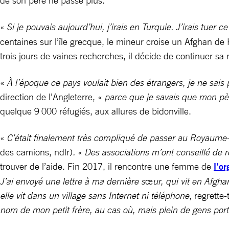
de son père ne passe plus.
«
Si je pouvais aujourd’hui, j’irais en Turquie. J’irais tuer
centaines sur l’île grecque, le mineur croise un Afghan d
trois jours de vaines recherches, il décide de continuer s
«
À l’époque ce pays voulait bien des étrangers, je ne sais 
direction de l’Angleterre, «
parce que je savais que mon père
quelque 9 000 réfugiés, aux allures de bidonville.
«
C’était finalement très compliqué de passer au Royaume-U
des camions, ndlr)
.
«
Des associations m’ont conseillé de 
trouver de l’aide. Fin 2017, il rencontre une femme de
l’or
J’ai envoyé une lettre à ma dernière s
œ
ur, qui vit en Afgh
elle vit dans un village sans Internet ni téléphone
, regrette-t
nom de mon petit frère, au cas où, mais plein de gens por