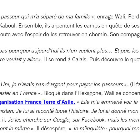
 ce passeur qui m’a séparé de ma famille
», enrage Wali. Perd
e Kaboul. Ensemble, ils arpentent les camps en quête de se
a route avec l’espoir de les retrouver en chemin. Son comp
pas pourquoi aujourd’hui ils n’en veulent plus… Et puis les f
 voulait y aller
». Il se rend à Calais. Puis découvre le quo
ni, je n’avais pas d’argent pour payer les passeurs
». (Il f
rester en France
». Bloqué dans l’Hexagone, Wali se concentr
ganisation France Terre d’Asile.
«
Elle m’a emmené voir la
anistan. Je lui ai raconté toute l’histoire. Je lui ai donné
-il.
Je les cherche sur Google, sur Facebook, mais les memb
tent le même
»
.
Il désespère.
«
Je m’inquiète : pourquoi me