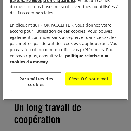
partenaire Google en cliquant ici
. En aucun cas les
consistera maintenant à veiller à ce que les
données de nos bases ne sont revendues ou utilisées à
personnes en situation de handicap participent à
des fins commerciales.
tous les processus de prise de décision, notamment
En cliquant sur « OK J'ACCEPTE », vous donnez votre
aux groupes de travail et comités pertinents.
accord pour l'utilisation de ces cookies. Vous pouvez
également continuer sans accepter, et dans ce cas, les
La mise en œuvre de la Convention nécessitera des
paramètres par défaut des cookies s'appliqueront. Vous
pouvez à tout moment modifier vos préférences. Pour
approches concertées, élaborées par des personnes
en savoir plus, consultez la
politique relative aux
en situation de handicap et les organisations les
cookies d’Amnesty.
représentant, en matière de politiques et de
plaidoyer.
Paramètres des
C'est OK pour moi
cookies
Un long travail de
coopération