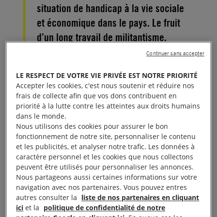
situation de handicap à la vie sociale
et économique dans le pays. Le fruit
d’un long travail de militantisme.
Continuer sans accepter
Le 14 mars, le président Sooronbay Jeenbekov a
LE RESPECT DE VOTRE VIE PRIVÉE EST NOTRE PRIORITÉ
promulgué la loi portant ratification de la Convention
Accepter les cookies, c'est nous soutenir et réduire nos
relative aux droits des personnes handicapées, qui
frais de collecte afin que vos dons contribuent en
avait précédemment été adoptée par le Zhogorku
priorité à la lutte contre les atteintes aux droits humains
dans le monde.
Kengesh (Parlement du Kirghizistan).
Nous utilisons des cookies pour assurer le bon
fonctionnement de notre site, personnaliser le contenu
Le Kirghizistan est l’un des trois pays de l’ex-Union
et les publicités, et analyser notre trafic. Les données à
soviétique qui avaient signé mais pas encore ratifié
caractère personnel et les cookies que nous collectons
peuvent être utilisés pour personnaliser les annonces.
ce texte. Les deux pays restants sont le Tadjikistan
Nous partageons aussi certaines informations sur votre
et l’Ouzbékistan.
navigation avec nos partenaires. Vous pouvez entres
autres consulter la
liste de nos partenaires en cliquant
L’une des priorités du gouvernement du Kirghizistan
ici
et la
politique de confidentialité de notre