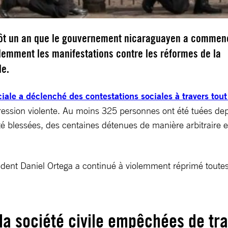
ntôt un an que le gouvernement nicaraguayen a commen
lemment les manifestations contre les réformes de la
le.
iale a déclenché des contestations sociales à travers tout
ssion violente. Au moins 325 personnes ont été tuées depui
lessées, des centaines détenues de manière arbitraire et d
ident Daniel Ortega a continué à violemment réprimé toute
 la société civile empêchées de tra