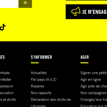
OK
JE M’ENGAG
ATS
S'INFORMER
AGIR
ombats
Actualités
Signer une pétit
nifester
Par pays (A à Z)
Agir en ligne
xpression
Repères
Agir près de che
sociation
Nos rapports
Nos campagnes
s et droits
Déclaration des droits de
Changez leur his
l'Homme
Education aux dr