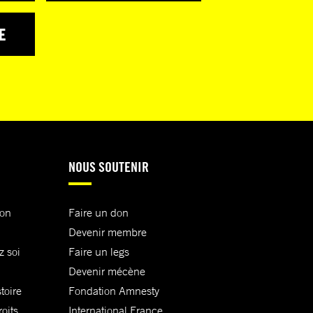
E
NOUS SOUTENIR
ion
Faire un don
Devenir membre
z soi
Faire un legs
Devenir mécène
toire
Fondation Amnesty
oits
International France