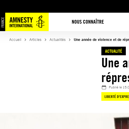
Aller
au
contenu
NOUS CONNAÎTRE
Accueil
Articles
Actualités
Une année de violence et de rép
ACTUALITÉ
Une a
répre
Publié le
15.
LIBERTÉ D'EXPR