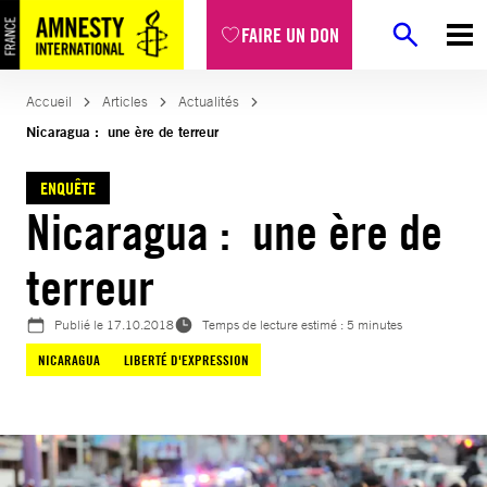
Aller
FAIRE UN DON
au
contenu
Accueil
Articles
Actualités
Nicaragua : une ère de terreur
ENQUÊTE
Nicaragua : une ère de
terreur
Publié le
17.10.2018
Temps de lecture estimé : 5 minutes
NICARAGUA
LIBERTÉ D'EXPRESSION