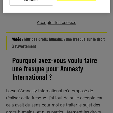
consentir aux cookies pour une publicité
ciblée en cliquant sur le bouton ci-dessous.
Accepter les cookies
Vidéo :
Mur des droits humains : une fresque sur le droit
à l'avortement
Pourquoi avez-vous voulu faire
une fresque pour Amnesty
International ?
Lorsqu’Amnesty International m’a proposé de
réaliser cette fresque, j’ai tout de suite accepté car
cela avait du sens pour moi de traiter le sujet des
droits humains, et plus particulièrement les droits