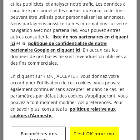
et les publicités, et analyser notre trafic. Les données à
l’artiste Olivia De Bona, engagée de longue date
caractère personnel et les cookies que nous collectons
sur ces questions. Retour avec elle sur cette belle
peuvent être utilisés pour personnaliser les annonces.
aventure picturale.
Nous partageons aussi certaines informations sur votre
navigation avec nos partenaires. Vous pouvez entres
autres consulter la
liste de nos partenaires en cliquant
ici
et la
politique de confidentialité de notre
partenaire Google en cliquant ici
. En aucun cas les
données de nos bases ne sont revendues ou utilisées à
des fins commerciales.
En cliquant sur « OK J'ACCEPTE », vous donnez votre
accord pour l'utilisation de ces cookies. Vous pouvez
également continuer sans accepter, et dans ce cas, les
paramètres par défaut des cookies s'appliqueront. Vous
pouvez à tout moment modifier vos préférences. Pour
en savoir plus, consultez la
politique relative aux
cookies d’Amnesty.
Le visionnage de cette vidéo entraîne un
dépôt de cookies de la part de YouTube. Si
vous souhaitez lire la vidéo, vous devez
Paramètres des
C'est OK pour moi
cookies