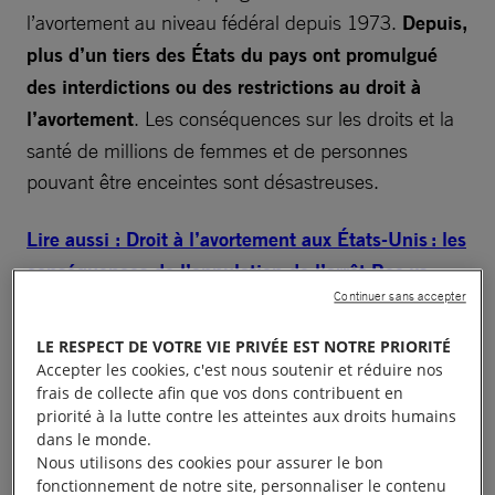
l’avortement au niveau fédéral depuis 1973.
Depuis,
plus d’un tiers des États du pays ont promulgué
des interdictions ou des restrictions au droit à
l’avortement
. Les conséquences sur les droits et la
santé de millions de femmes et de personnes
pouvant être enceintes sont désastreuses.
Lire aussi : Droit à l’avortement aux États-Unis : les
conséquences de l’annulation de l’arrêt Roe vs
Continuer sans accepter
Wade
LE RESPECT DE VOTRE VIE PRIVÉE EST NOTRE PRIORITÉ
C’est face aux attaques à ce droit, aux retours en
Accepter les cookies, c'est nous soutenir et réduire nos
arrière et aux stigmatisations persistantes que nous
frais de collecte afin que vos dons contribuent en
priorité à la lutte contre les atteintes aux droits humains
avons choisi d’inscrire dans l’espace public, par le
dans le monde.
biais d’une fresque, la défense de ce droit
Nous utilisons des cookies pour assurer le bon
fondamental. Nous avons confié sa réalisation à
fonctionnement de notre site, personnaliser le contenu