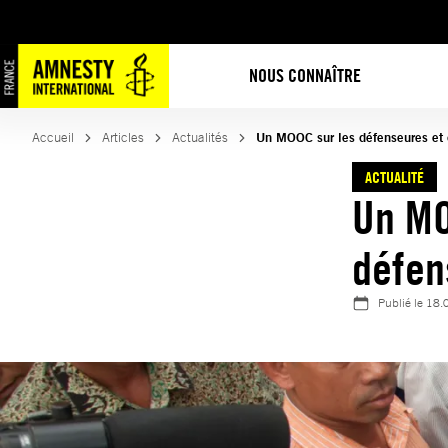
Aller
au
contenu
NOUS CONNAÎTRE
Accueil
Articles
Actualités
Un MOOC sur les défenseures et 
ACTUALITÉ
Un MO
défen
Publié le
18.