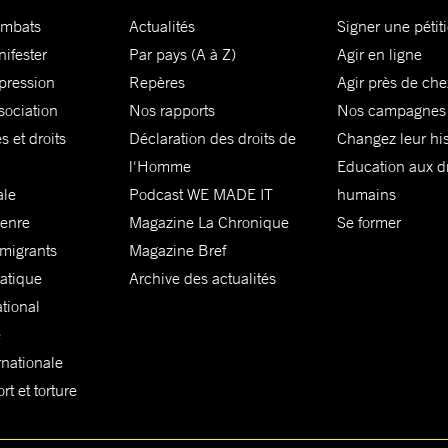
ombats
Actualités
Signer une pétit
nifester
Par pays (A à Z)
Agir en ligne
xpression
Repères
Agir près de che
sociation
Nos rapports
Nos campagnes
s et droits
Déclaration des droits de
Changez leur his
l'Homme
Education aux dr
ale
Podcast WE MADE IT
humains
genre
Magazine La Chronique
Se former
 migrants
Magazine Bref
matique
Archive des actualités
ational
e
rnationale
t et torture