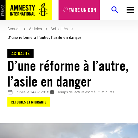
Aller
FAIRE UN DON
au
contenu
Accueil
Articles
Actualités
D’une réforme à l’autre, l’asile en danger
ACTUALITÉ
D’une réforme à l’autre,
l’asile en danger
Publié le
14.02.2018
Temps de lecture estimé : 3 minutes
RÉFUGIÉS ET MIGRANTS