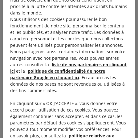
priorité à la lutte contre les atteintes aux droits humains
En action !
dans le monde.
Nous utilisons des cookies pour assurer le bon
fonctionnement de notre site, personnaliser le contenu
La première antenne jeunes Amnesty International
et les publicités, et analyser notre trafic. Les données à
de Bussy-Saint-Georges était née, et son
caractère personnel et les cookies que nous collectons
peuvent être utilisés pour personnaliser les annonces.
inauguration n’était autre que les 10 jours pour
Nous partageons aussi certaines informations sur votre
signer.
navigation avec nos partenaires. Vous pouvez entres
autres consulter la
liste de nos partenaires en cliquant
C’était là la première occasion pour l’antenne de
ici
et la
politique de confidentialité de notre
partenaire Google en cliquant ici
. En aucun cas les
défendre concrètement des individus dont les droits
données de nos bases ne sont revendues ou utilisées à
avaient été violés, et de sensibiliser l’ensemble d’un
des fins commerciales.
lycée de plus de mille élèves, aux droits humains,
En cliquant sur « OK J'ACCEPTE », vous donnez votre
en cet
anniversaire de la Déclaration universelle
accord pour l'utilisation de ces cookies. Vous pouvez
des droits de l’homme
.
également continuer sans accepter, et dans ce cas, les
paramètres par défaut des cookies s'appliqueront. Vous
pouvez à tout moment modifier vos préférences. Pour
en savoir plus, consultez la
politique relative aux