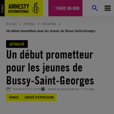
Aller
FAIRE UN DON
au
contenu
Accueil
Articles
Actualités
Un début prometteur pour les jeunes de Bussy-Saint-Georges
ACTUALITÉ
Un début prometteur
pour les jeunes de
Bussy-Saint-Georges
Publié le
07.01.2019
Temps de lecture estimé : 3 minutes
FRANCE
LIBERTÉ D'EXPRESSION