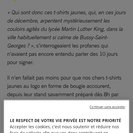
« Qui sont donc ces t-shirts jaunes, qui, en ces jours
de décembre, arpentent mystérieusement les
couloirs agités du lycée Martin Luther King, dans la
ville habituellement si calme de Bussy-Saint-
Georges ? »
, s’interrogeaient les profanes qui
n’avaient pas encore entendu parler des 10 jours
pour signer.
Il n’en fallait pas moins pour que nos chers t-shirts
jaunes au logo en forme de bougie accourent,
depuis leur stand savamment préparé dès 8h par
les plus déterminés, brandissant pétitions et
Continuer sans accepter
clamant leur discours en un temps record.
LE RESPECT DE VOTRE VIE PRIVÉE EST NOTRE PRIORITÉ
Accepter les cookies, c'est nous soutenir et réduire nos
frais de collecte afin que vos dons contribuent en