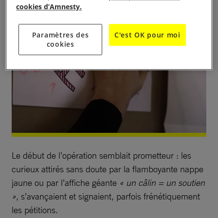
cookies d’Amnesty.
Paramètres des
C'est OK pour moi
cookies
Le début de l’opération semblait prometteur : les
curieux attirés sans doute par la flamboyante nappe
jaune ou par l’affiche géante
« un câlin = un soutien
»
, s’avançaient et signaient, parfois frénétiquement
les pétitions.