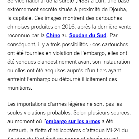
Service national de la sûreté (NSS) à Luri, une base
extrêmement secrète située à proximité de Djouba,
la capitale. Ces images montrent des cartouches
chinoises produites en 2016, après la dernière vente
reconnue par la
Chine
au
Soudan du Sud
. Par
conséquent, il y a trois possibilités : ces cartouches
ont été fournies en violation de l’embargo, elles ont
été vendues clandestinement avant son instauration
ou elles ont été acquises auprès d’un tiers ayant
enfreint l’embargo ou détourné illicitement ces
munitions.
Les importations d’armes légères ne sont pas les
seules violations probables. Selon plusieurs sources,
au moment où l’
embargo sur les armes
a été
instauré, la flotte d’hélicoptères d’attaque Mi-24 du
Soudan du Sud était en panne et clouée au sol.