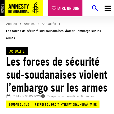
Aller
FAIRE UN DON
au
contenu
Accueil
Articles
Actualités
Les forces de sécurité sud-soudanaises violent l’embargo sur les
armes
ACTUALITÉ
Les forces de sécurité
sud-soudanaises violent
l’embargo sur les armes
Publié le
05.05.2020
Temps de lecture estimé : 6 minutes
SOUDAN DU SUD
RESPECT DU DROIT INTERNATIONAL HUMANITAIRE