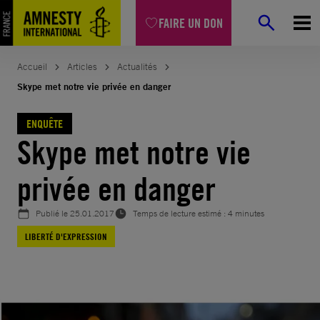
Aller
FAIRE UN DON
au
contenu
Accueil
Articles
Actualités
Skype met notre vie privée en danger
ENQUÊTE
Skype met notre vie
privée en danger
Publié le
25.01.2017
Temps de lecture estimé : 4 minutes
LIBERTÉ D'EXPRESSION