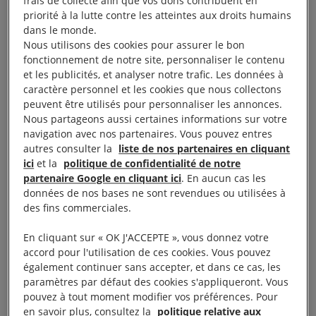
frais de collecte afin que vos dons contribuent en
priorité à la lutte contre les atteintes aux droits humains
PRISM.
dans le monde.
Nous utilisons des cookies pour assurer le bon
fonctionnement de notre site, personnaliser le contenu
et les publicités, et analyser notre trafic. Les données à
Le chiffrement : une
caractère personnel et les cookies que nous collectons
peuvent être utilisés pour personnaliser les annonces.
barrière contre les
Nous partageons aussi certaines informations sur votre
navigation avec nos partenaires. Vous pouvez entres
violations des droits
autres consulter la
liste de nos partenaires en cliquant
ici
et la
politique de confidentialité de notre
humains
partenaire Google en cliquant ici
. En aucun cas les
données de nos bases ne sont revendues ou utilisées à
des fins commerciales.
Lorsqu’un contenu est chiffré sur Internet, il ne
En cliquant sur « OK J'ACCEPTE », vous donnez votre
permet qu’aux personnes détenant la clé de
accord pour l'utilisation de ces cookies. Vous pouvez
chiffrement de le lire, toutes les autres ne voyant
également continuer sans accepter, et dans ce cas, les
paramètres par défaut des cookies s'appliqueront. Vous
qu’une suite de caractères incompréhensibles. Avec
pouvez à tout moment modifier vos préférences. Pour
le chiffrement de bout en bout, seules les personnes
en savoir plus, consultez la
politique relative aux