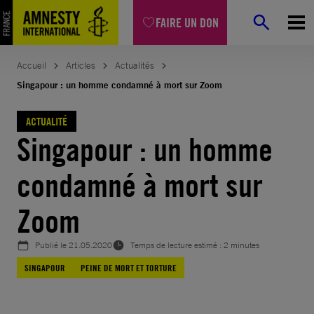
Aller
FAIRE UN DON
au
contenu
Accueil
Articles
Actualités
Singapour : un homme condamné à mort sur Zoom
ACTUALITÉ
Singapour : un homme
condamné à mort sur
Zoom
Publié le
21.05.2020
Temps de lecture estimé : 2 minutes
SINGAPOUR
PEINE DE MORT ET TORTURE