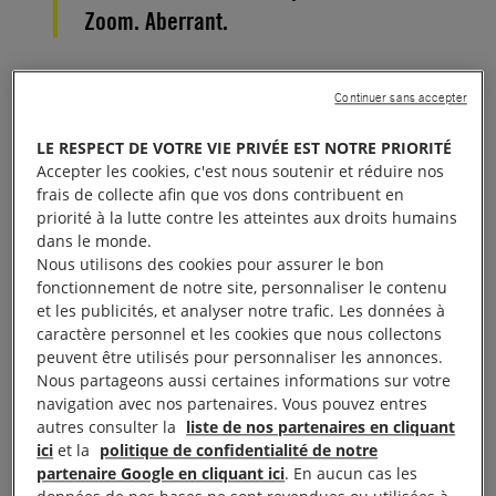
Zoom. Aberrant.
Le 20 mai 2020, un porte-parole de la Cour
Continuer sans accepter
suprême de Singapour a confirmé qu’un
ressortissant malaisien avait été condamné à la
LE RESPECT DE VOTRE VIE PRIVÉE EST NOTRE PRIORITÉ
peine capitale après avoir été déclaré coupable
Accepter les cookies, c'est nous soutenir et réduire nos
frais de collecte afin que vos dons contribuent en
d’infractions liées au trafic de stupéfiants. Cette
priorité à la lutte contre les atteintes aux droits humains
décision a été communiquée par visioconférence
dans le monde.
vendredi 15 mai. L’avocat de cet homme a confirmé
Nous utilisons des cookies pour assurer le bon
fonctionnement de notre site, personnaliser le contenu
que l’audience de détermination de la peine s’était
et les publicités, et analyser notre trafic. Les données à
tenue via Zoom.
caractère personnel et les cookies que nous collectons
peuvent être utilisés pour personnaliser les annonces.
Nous partageons aussi certaines informations sur votre
Que ce soit via Zoom ou en personne, une
navigation avec nos partenaires. Vous pouvez entres
condamnation à mort
est toujours cruelle et
autres consulter la
liste de nos partenaires en cliquant
inhumaine. Ce cas nous rappelle une nouvelle fois
ici
et la
politique de confidentialité de notre
partenaire Google en cliquant ici
. En aucun cas les
que Singapour continue de défier le droit