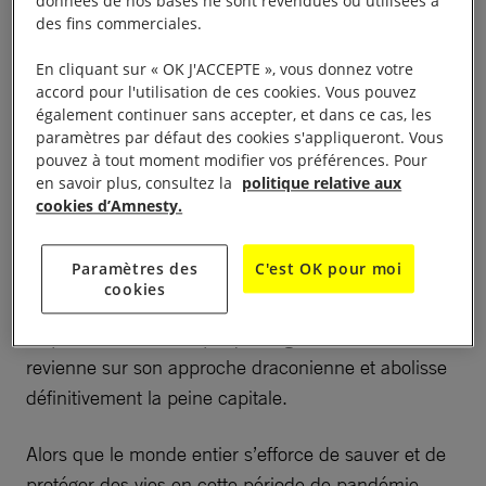
données de nos bases ne sont revendues ou utilisées à
international et les normes internationales en
des fins commerciales.
prononçant des condamnations à mort pour trafic
En cliquant sur « OK J'ACCEPTE », vous donnez votre
de stupéfiants, à titre de châtiment obligatoire.
accord pour l'utilisation de ces cookies. Vous pouvez
également continuer sans accepter, et dans ce cas, les
À lire aussi :
Exécutions à Singapour : le prétexte de la
paramètres par défaut des cookies s'appliqueront. Vous
lutte anti-drogue
pouvez à tout moment modifier vos préférences. Pour
en savoir plus, consultez la
politique relative aux
cookies d’Amnesty.
Cela doit cesser dès à présent.
Singapour
compte
parmi les quatre pays du monde seulement dont on
Paramètres des
C'est OK pour moi
sait qu’ils continuent d’exécuter des personnes pour
cookies
des infractions liées à la législation sur les
stupéfiants. Il est temps que le gouvernement
revienne sur son approche draconienne et abolisse
définitivement la peine capitale.
Alors que le monde entier s’efforce de sauver et de
protéger des vies en cette période de pandémie,