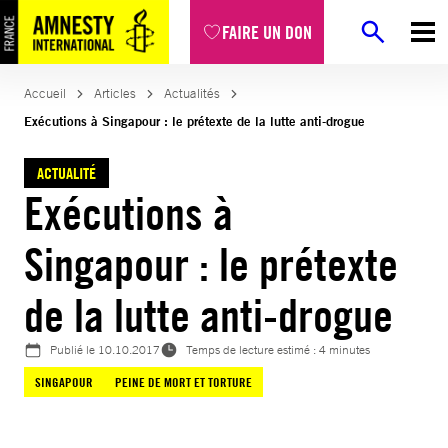
Aller
FAIRE UN DON
au
contenu
Accueil
Articles
Actualités
Exécutions à Singapour : le prétexte de la lutte anti-drogue
ACTUALITÉ
Exécutions à
Singapour : le prétexte
de la lutte anti-drogue
Publié le
10.10.2017
Temps de lecture estimé : 4 minutes
SINGAPOUR
PEINE DE MORT ET TORTURE