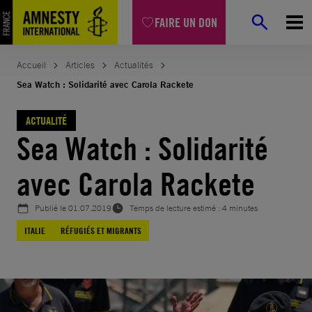
Aller
FAIRE UN DON
au
contenu
Accueil
Articles
Actualités
Sea Watch : Solidarité avec Carola Rackete
ACTUALITÉ
Sea Watch : Solidarité
avec Carola Rackete
Publié le
01.07.2019
Temps de lecture estimé : 4 minutes
ITALIE
RÉFUGIÉS ET MIGRANTS