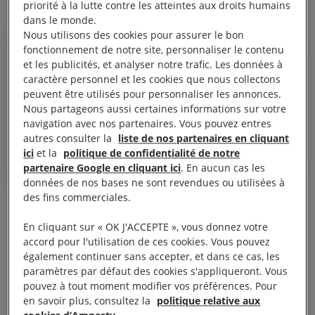
priorité à la lutte contre les atteintes aux droits humains
dans le monde.
Nous utilisons des cookies pour assurer le bon
fonctionnement de notre site, personnaliser le contenu
et les publicités, et analyser notre trafic. Les données à
caractère personnel et les cookies que nous collectons
Je sais ce que je risque, mais les
peuvent être utilisés pour personnaliser les annonces.
Nous partageons aussi certaines informations sur votre
42 migrants à bord n’en peuvent
navigation avec nos partenaires. Vous pouvez entres
plus. Je les emmène en lieu sûr.
autres consulter la
liste de nos partenaires en cliquant
ici
et la
politique de confidentialité de notre
partenaire Google en cliquant ici
. En aucun cas les
données de nos bases ne sont revendues ou utilisées à
des fins commerciales.
Dans la nuit du 29 juin 2019, Carola Rackete a
En cliquant sur « OK J'ACCEPTE », vous donnez votre
accosté à Lampedusa et a immédiatement été
accord pour l'utilisation de ces cookies. Vous pouvez
arrêtée par les autorités italiennes. Le bateau a été
également continuer sans accepter, et dans ce cas, les
saisi et Carola risque à présent des poursuites.
paramètres par défaut des cookies s'appliqueront. Vous
pouvez à tout moment modifier vos préférences. Pour
en savoir plus, consultez la
politique relative aux
Nous lui exprimons toute notre solidarité et