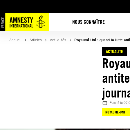
Aller
au
contenu
NOUS CONNAÎTRE
Accueil
Articles
Actualités
Royaumi-Uni : quand la lutte anti
ACTUALITÉ
Royau
antit
journ
Publié le
07.
ROYAUME-UNI