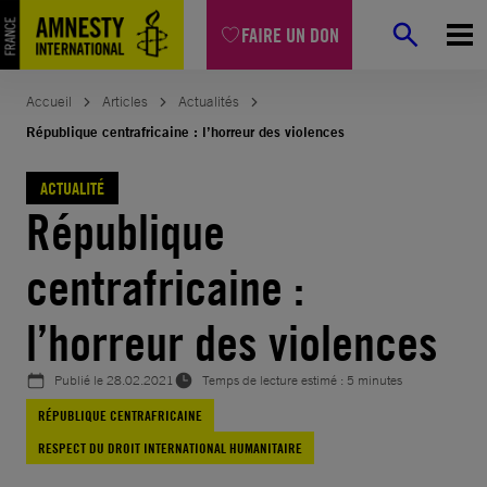
Aller
FAIRE UN DON
au
contenu
Accueil
Articles
Actualités
République centrafricaine : l’horreur des violences
ACTUALITÉ
République
centrafricaine :
l’horreur des violences
Publié le
28.02.2021
Temps de lecture estimé : 5 minutes
RÉPUBLIQUE CENTRAFRICAINE
RESPECT DU DROIT INTERNATIONAL HUMANITAIRE