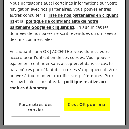
Nous partageons aussi certaines informations sur votre
navigation avec nos partenaires. Vous pouvez entres
Attaque d’un site religieux
autres consulter la
liste de nos partenaires en cliquant
ici
et la
politique de confidentialité de notre
partenaire Google en cliquant ici
. En aucun cas les
Le 22 décembre 2020, des membres de la CPC ont
données de nos bases ne sont revendues ou utilisées à
occupé plusieurs positions dans la ville de Bambari.
des fins commerciales.
Les 15 et 16 février 2021, les forces
En cliquant sur « OK J'ACCEPTE », vous donnez votre
gouvernementales et leurs alliés y ont affronté les
accord pour l'utilisation de ces cookies. Vous pouvez
membres de la CPC avant que ces derniers ne se
également continuer sans accepter, et dans ce cas, les
paramètres par défaut des cookies s'appliqueront. Vous
retirent de la ville. C’est dans ce contexte que 14
pouvez à tout moment modifier vos préférences. Pour
civils ont été tués. En effet, Crisis Evidence Lab,
en savoir plus, consultez la
politique relative aux
notre équipe spécialisée dans l’analyse de preuves,
cookies d’Amnesty.
a reçu et analysé plusieurs images et une vidéo
datées du 16 février 2021 pouvant être
Paramètres des
C'est OK pour moi
cookies
géolocalisées dans un site religieux à l’est de
Bambari.