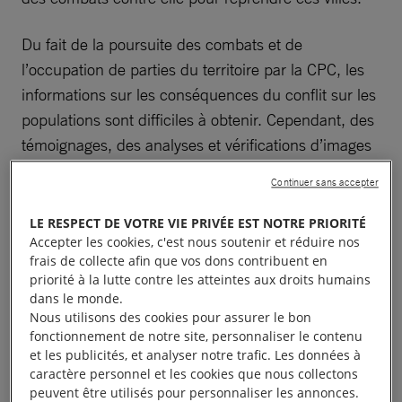
Du fait de la poursuite des combats et de
l’occupation de parties du territoire par la CPC, les
informations sur les conséquences du conflit sur les
populations sont difficiles à obtenir. Cependant, des
témoignages, des analyses et vérifications d’images
satellites, de vidéos et de photographies, confirment
Continuer sans accepter
que dans ce contexte des civils ont été tués dans
plusieurs villes dont Bambari au centre, et Bangui la
LE RESPECT DE VOTRE VIE PRIVÉE EST NOTRE PRIORITÉ
Accepter les cookies, c'est nous soutenir et réduire nos
capitale. D’important déplacements de populations
frais de collecte afin que vos dons contribuent en
ont eu lieu comme à Bangassou, au sud-est. Des
priorité à la lutte contre les atteintes aux droits humains
pillages et des blocages à l’acheminement des biens
dans le monde.
Nous utilisons des cookies pour assurer le bon
de première nécessité et de l’aide humanitaire ont
fonctionnement de notre site, personnaliser le contenu
également été constatés.
et les publicités, et analyser notre trafic. Les données à
caractère personnel et les cookies que nous collectons
peuvent être utilisés pour personnaliser les annonces.